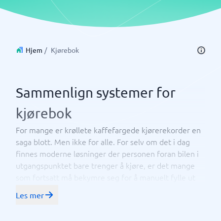
Hjem
/
Kjørebok
Sammenlign systemer for
kjørebok
For mange er krøllete kaffefargede kjørerekorder en
saga blott. Men ikke for alle. For selv om det i dag
finnes moderne løsninger der personen foran bilen i
utgangspunktet bare trenger å kjøre, er det mange
som fortsatt må bekymre seg for å manuelt fylle ut
kilometerstand, adresser, målerstander og datoer
Les mer
med en blekkpenn som forhåpentligvis fungerer. .
Forenkle hverdagen for deg og dine ansatte ved å