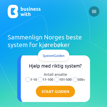
Open ma
Sammenlign Norges beste
system for kjørebøker
SystemGuiden
Hjelp med riktig system?
Antall ansatte
1-10
11-100
101-500
500+
START GUIDEN