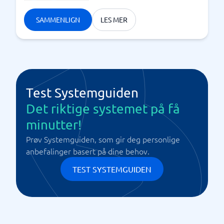
SAMMENLIGN
LES MER
Test Systemguiden
Det riktige systemet på få
minutter!
Prøv Systemguiden, som gir deg personlige
anbefalinger basert på dine behov.
TEST SYSTEMGUIDEN