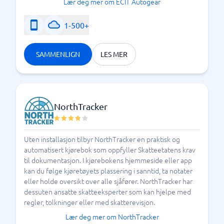
Lær deg mer om ECIT Autogear
Sammenlign gjerne markedets alternativer for
kjørebøker ved hjelp av oss i BusinessWith. Prøv
1-500+
gjerne vår systemguide i dag.
SAMMENLIGN
LES MER
6 poeng som skatteetaten ønsker i kjørejournalen
NorthTracker
Uten installasjon tilbyr NorthTracker en praktisk og
automatisert kjørebok som oppfyller Skatteetatens krav
til dokumentasjon. I kjørebokens hjemmeside eller app
kan du følge kjøretøyets plassering i sanntid, ta notater
eller holde oversikt over alle sjåfører. NorthTracker har
dessuten ansatte skatteeksperter som kan hjelpe med
regler, tolkninger eller med skatterevisjon.
Lær deg mer om NorthTracker