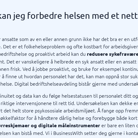
an jeg forbedre helsen med et net
r ansatte som av en eller annen grunn ikke har det bra er en utf
e. Det er et folkehelseproblem og ofte kostbart for arbeidsgive
 bedriftshelse og proaktivt arbeid kan du
redusere sykefravær
nt. Det er vanskeligere å helbrede en syk ansatt eller en ansatt
nen frisk. Ved å jobbe proaktivt, og bruke for eksempel kontin
r å finne ut hvordan personalet har det, kan man oppnå stor su
 uhelse. Digital bedriftshelseavdeling bistår gjerne med undersø
nuitet og data kan du følge helsestatusen til personalet ditt o
e riktige intervensjonene til rett tid. Undersøkelsen kan dekke e
t det helt store psykososiale arbeidsmiljøet. Å fange opp fre
økkelfaktor for å håndtere dårlig helse og forebygge både kort
er bare en liten 
rreskjemaer og digitale måleinstrumenter
helsen kan bistå med. Vi i BusinessWith setter deg gjerne i kon