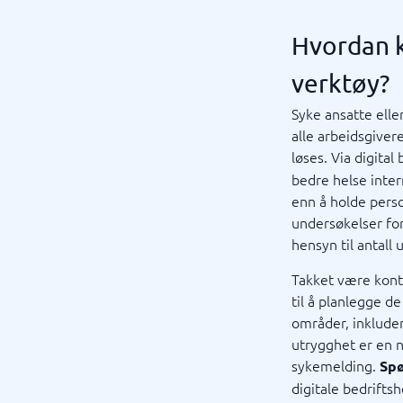
Hvordan k
verktøy?
Syke ansatte elle
alle arbeidsgiver
løses. Via digital
bedre helse inter
enn å holde perso
undersøkelser fo
hensyn til antall
Takket være konti
til å planlegge d
områder, inkluder
utrygghet er en n
sykemelding.
Spø
digitale bedrifts