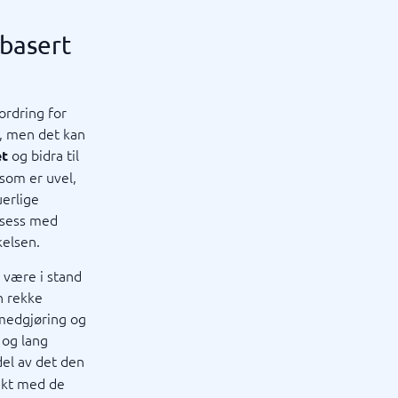
tbasert
ordring for
r, men det kan
og bidra til
et
 som er uvel,
uerlige
ksess med
kelsen.
g være i stand
n rekke
mmedgjøring og
 og lang
del av det den
takt med de