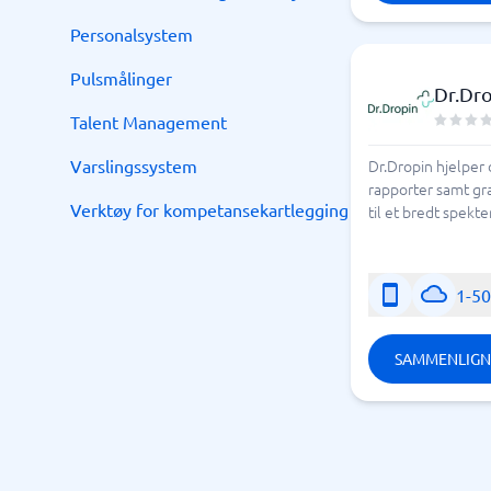
Personalsystem
Pulsmålinger
Dr.Dro
Talent Management
Dr.Dropin hjelper 
Varslingssystem
rapporter samt gra
Verktøy for kompetansekartlegging
til et bredt spekt
1-5
SAMMENLIGN