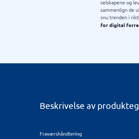
selskapene og lev
sammenlign de ul
snu trenden i rikt
for digital forr
Beskrivelse av produkte
Fraværshåndtering