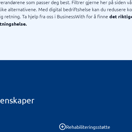
erandørene som passer deg best. Filtrer gjerne her på siden vå
ike alternativene. Med digital bedriftshelse kan du redusere k
ig retning. Ta hjelp fra oss i BusinessWith for å finne
det rikti
etningshelse.
genskaper
Rehabiliteringsstøtte