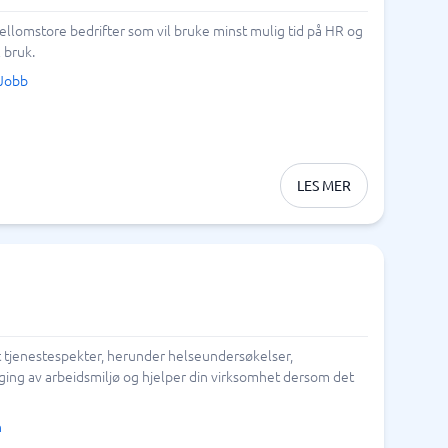
ellomstore bedrifter som vil bruke minst mulig tid på HR og
Samsvar
l bruk.
Jobb
Fysiske sikkerhetssystemer
Consent management platform
Cybersikkerhetsprogram
Databeskyttelse og GDPR
Endpoint security
LES MER
dt tjenestespekter, herunder helseundersøkelser,
egging av arbeidsmiljø og hjelper din virksomhet dersom det
n