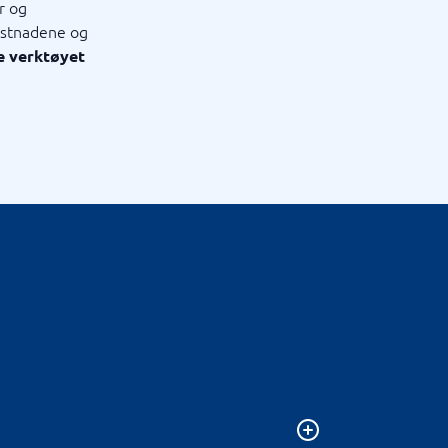
r og
ostnadene og
ge verktøyet