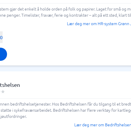
tem gjør det enkelt å holde orden på folk og papirer. Laget for små og m
r digital bedriftshelse eller helsehjelp.
ering og ATS
Saksbehandling
ne penger. Timelister, fravær, ferie og kontrakter – alt på ett sted, klart ti
om passer best for dine behov, basert på
Lær deg mer om HR-system Grønn 
em
Saksbehandlingssystem
ar bestemt som viktigst. Hva trenger du
ringssystem
Helpdesk system
vi rehab eller de klassiske helserådene?
00
Kundeservicesystem
 og fraværshåndtering til andre digitale
e allerede i dag for å finne den beste
 for å finne
det riktige verktøyet for
rosjekt
erktøy?
artleggingsverktøy
verktøy
ledelseverktøy
styringsverktøy
planlegging
ortering app
istreringssystem
tshelsen
rdresystem
gsplanlegging
ce
nnen bedriftshelsetjenester. Hos Bedriftshelsen får du tilgang til et bre
ringssystem
 støtte i sykefraværsarbeidet. Bedriftshelsen har flere verktøy for kartl
ister
jøutfordringer.
ingsverktøy
Lær deg mer om Bedriftshelse
3 →