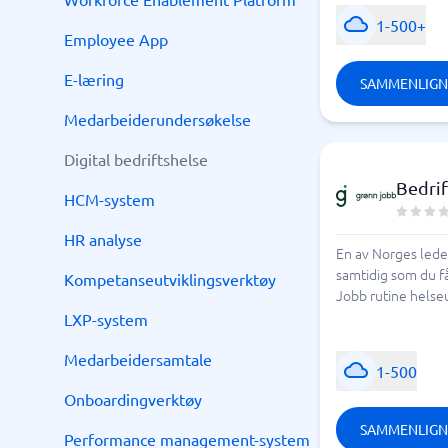
1-500+
Employee App
E-læring
SAMMENLIGN
Medarbeiderundersøkelse
Digital bedriftshelse
Bedrif
HCM-system
HR analyse
En av Norges leden
samtidig som du får
Kompetanseutviklingsverktøy
Jobb rutine helse
LXP-system
Medarbeidersamtale
1-500
Onboardingverktøy
SAMMENLIGN
Performance management-system