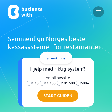
Open ma
Sammenlign Norges beste
kassasystemer for restauranter
SystemGuiden
Hjelp med riktig system?
Antall ansatte
1-10
11-100
101-500
500+
START GUIDEN