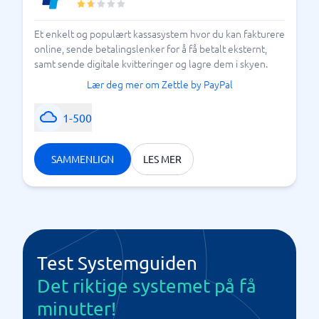
Et enkelt og populært kassasystem hvor du kan fakturere
online, sende betalingslenker for å få betalt eksternt,
samt sende digitale kvitteringer og lagre dem i skyen.
Lær deg mer om Zettle by PayPal
1-500
SAMMENLIGN
LES MER
Test Systemguiden
Det riktige systemet på få
minutter!