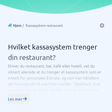
Hjem
/
Kassasystem restaurant
Hvilket kassasystem trenger
din restaurant?
Driver du restaurant, bar, kafé eller hotell, vet du
sikkert allerede at du trenger et kassasystem som er
enkelt for personalet å bruke, og som kan håndtere
alt fra lunsjrush til overfylte kvelder. Tabellkart, hvor
du enkelt kan se hvilke tabeller som er reservert og
hvilke som ikke er det, letter planleggingen for
Les mer
eksempel. Og hvordan ønsker du å bli betalt? I kassen,
ved bordet, har du
for hånden for
et nettbrett