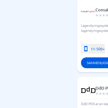
Consaf
Lagerstyringssyst
lagerstyringssyste
11-500+
SAMMENLIGN
DdD 
DdD POS er en løsn