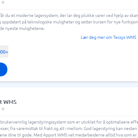
r du et moderne lagersystem, der lar deg plukke varer ved hjelp av skann
g oppdatert på teknologiske muligheter og setter kursen for nye funksjon
 de nyeste mulighetene.
Lær deg mer om Tecsys WMS
500+
rt WMS
rukervennlig lagerstyringssystem som er utviklet for å optimalisere effe
esser, fra varemottak til frakt og alt i mellom. God lagerstyring kan nes
ne dine til gode. Med Apport WMS vet medarbeiderne alltid hva som er p