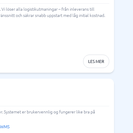
öser alla logistikutmaningar – från inleverans till
Samsvar
nssnitt och säkrar snabb uppstart med låg initial kostnad.
Fysiske sikkerhetssystemer
Consent management platform
Cybersikkerhetsprogram
Databeskyttelse og GDPR
Endpoint security
LES MER
. Systemet er brukervennlig og fungerer like bra på
e WMS