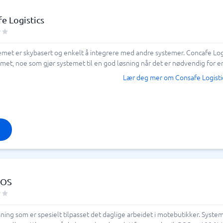
e Logistics
emet er skybasert og enkelt å integrere med andre systemer. Concafe Log
met, noe som gjør systemet til en god løsning når det er nødvendig for en
Lær deg mer om Consafe Logisti
POS
ing som er spesielt tilpasset det daglige arbeidet i motebutikker. System