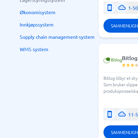
1-5
Økonomisystem
Innkjøpssystem
SAMMENLIGN
Supply chain management-system
WMS system
Bitlog
Bitlog tilbyr et s
Som bruker slipper
produksjonsselskap
11-
SAMMENLIGN