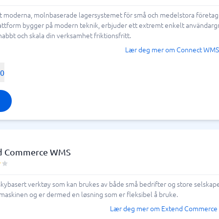
moderna, molnbaserade lagersystemet för små och medelstora företag. Vi l
ering og ATS
Saksbehandling
attform bygger på modern teknik, erbjuder ett extremt enkelt användargrä
abbt och skala din verksamhet friktionsfritt.
em
Saksbehandlingssystem
Lær deg mer om Connect WMS
ringssystem
Helpdesk system
Kundeservicesystem
00
rosjekt
artleggingsverktøy
verktøy
ledelseverktøy
styringsverktøy
planlegging
ortering app
istreringssystem
rdresystem
d Commerce WMS
gsplanlegging
ce
ringssystem
ybasert verktøy som kan brukes av både små bedrifter og store selskaper
ister
askinen og er dermed en løsning som er fleksibel å bruke.
ingsverktøy
Lær deg mer om Extend Commerc
3 →