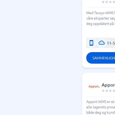
Med Tecsys WMS få
våre eksperter se
deg oppdatert på
11-
SAMMENLIGN
Appo
Apport WMS er et b
alle lagerets pros
både deg og kunde