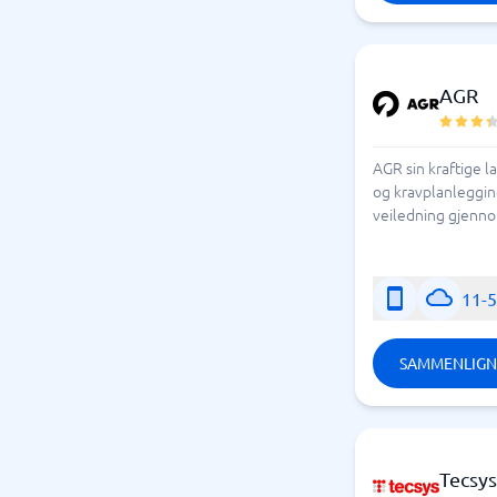
AGR
AGR sin kraftige 
og kravplanleggin
veiledning gjenno
11-
SAMMENLIGN
Tecsy