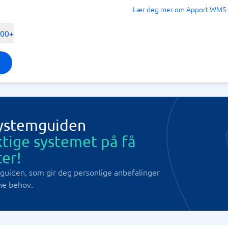
Lær deg mer om Apport WMS
500+
Systemguiden
ktige systemet på få
er!
guiden, som gir deg personlige anbefalinger
ne behov.