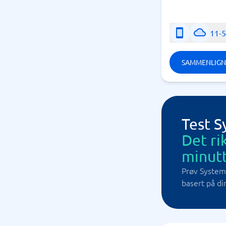
11-
SAMMENLIGN
Test 
Det ri
minutt
Prøv System
basert på di