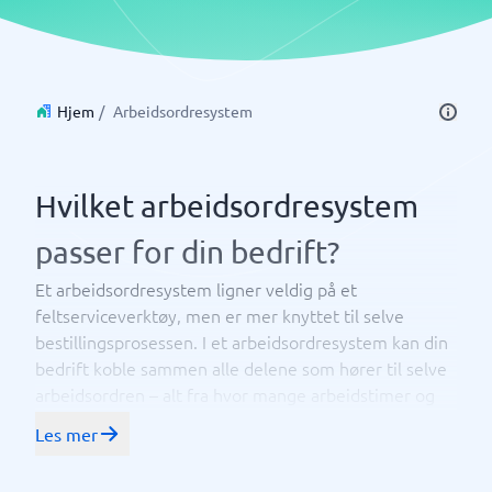
Hjem
/
Arbeidsordresystem
Hvilket arbeidsordresystem
passer for din bedrift?
Et arbeidsordresystem ligner veldig på et
feltserviceverktøy, men er mer knyttet til selve
bestillingsprosessen. I et arbeidsordresystem kan din
bedrift koble sammen alle delene som hører til selve
arbeidsordren – alt fra hvor mange arbeidstimer og
informasjon om arbeidet, til fakturadokumenter el
Les mer
eventuelt "ettersalg"/service for folk som jobber ute i
felt.