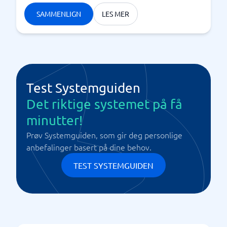
SAMMENLIGN
LES MER
Test Systemguiden
Det riktige systemet på få
minutter!
Prøv Systemguiden, som gir deg personlige
anbefalinger basert på dine behov.
TEST SYSTEMGUIDEN