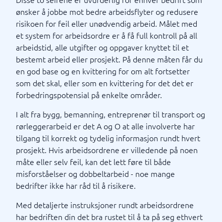
ønsker å jobbe mot bedre arbeidsflyter og redusere
risikoen for feil eller unødvendig arbeid. Målet med
et system for arbeidsordre er å få full kontroll på all
arbeidstid, alle utgifter og oppgaver knyttet til et
bestemt arbeid eller prosjekt. På denne måten får du
en god base og en kvittering for om alt fortsetter
som det skal, eller som en kvittering for det det er
forbedringspotensial på enkelte områder.
I alt fra bygg, bemanning, entreprenør til transport og
rørleggerarbeid er det A og O at alle involverte har
tilgang til korrekt og tydelig informasjon rundt hvert
prosjekt. Hvis arbeidsordrene er villedende på noen
måte eller selv feil, kan det lett føre til både
misforståelser og dobbeltarbeid - noe mange
bedrifter ikke har råd til å risikere.
Med detaljerte instruksjoner rundt arbeidsordrene
har bedriften din det bra rustet til å ta på seg ethvert