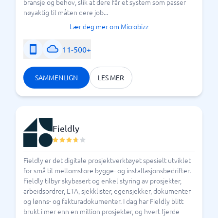
Hvorfor ikke prøve det et system for en periode, for
bransje og behov, slik at dere får et system som passer
så å evaluere og se hvordan det har fungert? Mange
nøyaktig til måten dere job...
leverandører tilbyr en prøveperiode, noe som kan
Lær deg mer om Microbizz
gjøre det enklere for deg – når du skal velge er ikke
bindende.
11-500+
Selvfølgelig må du gjøre en grundig research før du
prøver finne riktig system med en gang. Vurder
SAMMENLIGN
LES MER
bedriftens behov og krav og sammenligne de
forskjellige systemene her hos BusinessWith. Vi
hjelper deg.
Fieldly
Hvorfor er et arbeidsordresystem bra for deg?
Fieldly er det digitale prosjektverktøyet spesielt utviklet
for små til mellomstore bygge- og installasjonsbedrifter.
Fieldly tilbyr skybasert og enkel styring av prosjekter,
arbeidsordrer, ETA, sjekklister, egensjekker, dokumenter
og lønns- og fakturadokumenter. I dag har Fieldly blitt
brukt i mer enn en million prosjekter, og hvert fjerde