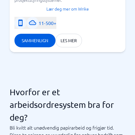
prosjektstyringssystemer.
Lær deg mer om Wrike
11-500+
SAMMENLIGN
LES MER
Hvorfor er et
arbeidsordresystem bra for
deg?
Bli kvitt alt unødvendig papirarbeid og frigjør tid.
Disse to seirene er uvurderlig for enhver bedrift som