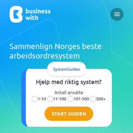
Open ma
Sammenlign Norges beste
arbeidsordresystem
SystemGuiden
Hjelp med riktig system?
Antall ansatte
1-10
11-100
101-500
500+
START GUIDEN