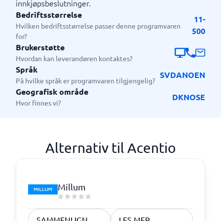
innkjøpsbeslutninger.
Bedriftsstørrelse
11-
Hvilken bedriftsstørrelse passer denne programvaren
500
for?
Brukerstøtte
Hvordan kan leverandøren kontaktes?
Språk
SV
DA
NO
EN
På hvilke språk er programvaren tilgjengelig?
Geografisk område
DK
NO
SE
Hvor finnes vi?
Alternativ til Acentio
Millum
SAMMENLIGN
LES MER