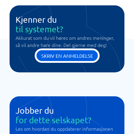
Kjenner du
til systemet?
Akkurat som du vil høres om andres meninger,
så vil andre høre dine. Del gjerne med deg!
SKRIV EN ANMELDELSE
Jobber du
for dette selskapet?
Les om hvordan du oppdaterer informasjonen