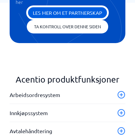
her
LES MER OM ET PARTNERSKAP
TA KONTROLL OVER DENNE SIDEN
Acentio produktfunksjoner
Arbeidsordresystem
Artikkelregister med priser
Innkjøpssystem
Digital signering
Dokumentbehandling
Fakturahåndtering
Avtalehåndtering
Fakturadokumenter