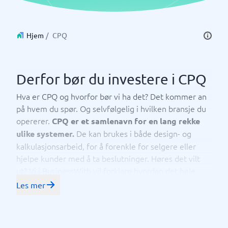
Hjem
/
CPQ
Derfor bør du investere i CPQ
Hva er CPQ og hvorfor bør vi ha det? Det kommer an
på hvem du spør. Og selvfølgelig i hvilken bransje du
opererer.
CPQ er et samlenavn for en lang rekke
De kan brukes i både design- og
ulike systemer.
kalkulasjonsarbeid, for å forenkle for selgere eller
hjelpe kunder med å ta beslutninger. Høres det vilt
ut? Vi i BusinessWith vil forklare hvordan det hele
fungerer sammen og hjelpe deg med å velge det
Les mer
beste CPQ-verktøyet for deg.
Dette er
CPQ står for configure, price and quote.
digitale verktøy som effektiviserer drift og prosesser,