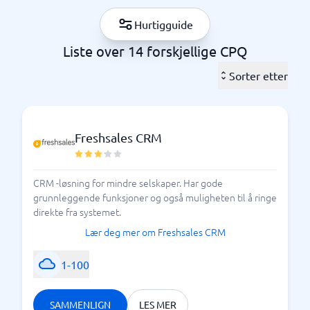
ofte integrert med flere andre systemer, som din e-
Hurtigguide
handelsplattform. Mange forretnings- og CRM-
systemer har CPQ-funksjonalitet innebygd, men det
Liste over 14 forskjellige CPQ
er like greit å starte fra den andre siden: Velg et CPQ-
Sorter etter
system og integrer andre systemer med det.
CPQ-systemer er ofte komplekse og det er lurt å
vurdere behovene nøye.
Gjør en analyse før du
Freshsales CRM
Bruk gjerne vår
begynner å sammenligne.
systemguide hvor du
filtrerer og tilpasser søkene
etter dine spesifikke ønsker.
CRM -løsning for mindre selskaper. Har gode
grunnleggende funksjoner og også muligheten til å ringe
direkte fra systemet.
Noen måter å bruke CPQ på
Lær deg mer om Freshsales CRM
1-100
SAMMENLIGN
LES MER