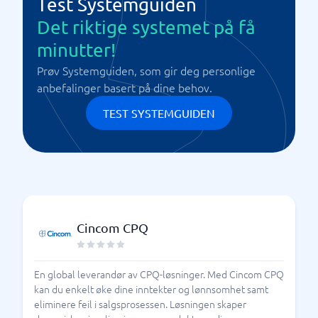
Test Systemguiden
Det riktige systemet på få
minutter!
Prøv Systemguiden, som gir deg personlige
anbefalinger basert på dine behov.
TEST SYSTEMGUIDEN
Cincom CPQ
En global leverandør av CPQ-løsninger. Med Cincom CPQ
kan du enkelt øke dine inntekter og lønnsomhet samt
eliminere feil i salgsprosessen. Løsningen skaper