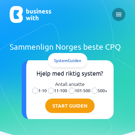
Open ma
Sammenlign Norges beste CPQ
SystemGuiden
Hjelp med riktig system?
Antall ansatte
1-10
11-100
101-500
500+
START GUIDEN