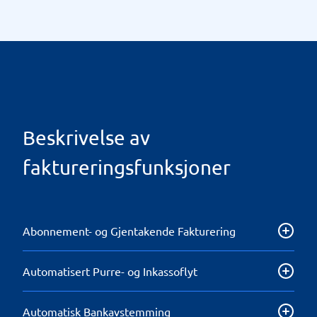
Beskrivelse av
faktureringsfunksjoner
Abonnement- og Gjentakende Fakturering
Støtte for automatisk håndtering og utsendelse av
Automatisert Purre- og Inkassoflyt
periodiske fakturaer (f.eks. månedsavgifter,
abonnementer).
Funksjoner for automatisk å ivareta purreutsendelse
Automatisk Bankavstemming
og håndtering av inkassosaker.