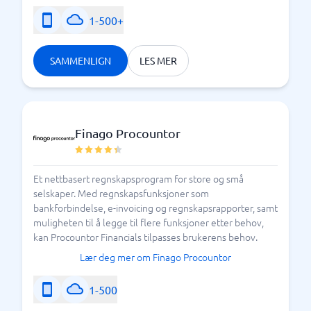
det beste fakturaprogrammet for akkurat din
virksomhet.
1-500+
SAMMENLIGN
LES MER
Varför skall jag ha ett fakturaprogram?
Finago Procountor
Et nettbasert regnskapsprogram for store og små
selskaper. Med regnskapsfunksjoner som
bankforbindelse, e-invoicing og regnskapsrapporter, samt
muligheten til å legge til flere funksjoner etter behov,
kan Procountor Financials tilpasses brukerens behov.
Lær deg mer om Finago Procountor
1-500