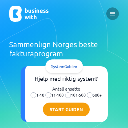
Open ma
Sammenlign Norges beste
fakturaprogram
SystemGuiden
Hjelp med riktig system?
Antall ansatte
1-10
11-100
101-500
500+
START GUIDEN