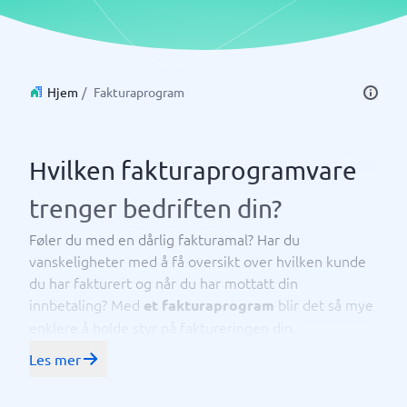
Hjem
/
Fakturaprogram
Hvilken fakturaprogramvare
trenger bedriften din?
Føler du med en dårlig fakturamal? Har du
vanskeligheter med å få oversikt over hvilken kunde
du har fakturert og når du har mottatt din
innbetaling? Med
blir det så mye
et fakturaprogram
enklere å holde styr på faktureringen din.
Faktureringsprogrammer er tilgjengelig i dag i mest
Les mer
og hjelper deg med å lage
regnskapsprogramvare
tilbud og fakturaer, samt å få en klar oversikt over all