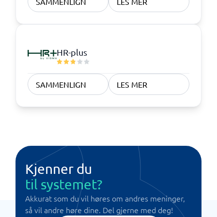
SAMMENLIGN
LES MER
HR-plus
SAMMENLIGN
LES MER
Kjenner du
til systemet?
Akkurat som du vil høres om andres meninger,
så vil andre høre dine. Del gjerne med deg!