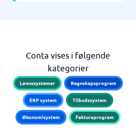
Conta vises i følgende
kategorier
Lønnssystemer
Regnskapsprogram
ERP system
Tilbudssystem
Økonomisystem
Fakturaprogram