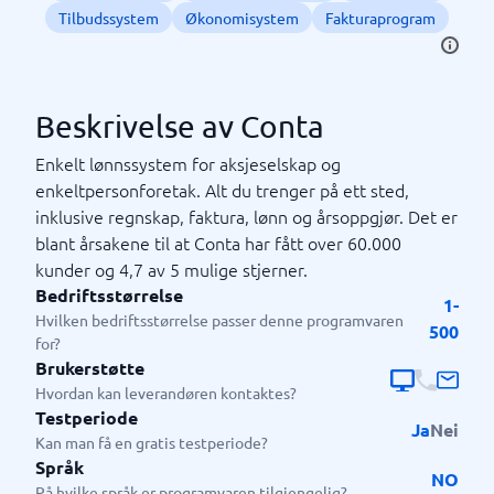
Tilbudssystem
Økonomisystem
Fakturaprogram
Beskrivelse av Conta
Enkelt lønnssystem for aksjeselskap og
enkeltpersonforetak. Alt du trenger på ett sted,
inklusive regnskap, faktura, lønn og årsoppgjør. Det er
blant årsakene til at Conta har fått over 60.000
kunder og 4,7 av 5 mulige stjerner.
Bedriftsstørrelse
1-
Hvilken bedriftsstørrelse passer denne programvaren
500
for?
Brukerstøtte
Hvordan kan leverandøren kontaktes?
Testperiode
Ja
Nei
Kan man få en gratis testperiode?
Språk
NO
På hvilke språk er programvaren tilgjengelig?