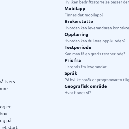
Hvilken bedriftsstørrelse passer d
Mobilapp
ering og ATS
Saksbehandling
Finnes det mobilapp?
Brukerstøtte
em
Saksbehandlingssystem
Hvordan kan leverandøren kontakte
ringssystem
Helpdesk system
Opplæring
Kundeservicesystem
Hvordan kan du lære opp kunden?
Testperiode
Kan man få en gratis testperiode?
Pris fra
Listepris fra leverandør:
Språk
rosjekt
På hvilke språk er programvaren til
på tvers
artleggingsverktøy
verktøy
ledelseverktøy
styringsverktøy
planlegging
ortering app
istreringssystem
rdresystem
Geografisk område
amme
gsplanlegging
Hvor finnes vi?
ce
ringssystem
 og en
ister
ehov
ingsverktøy
deg på
3 →
 et stort