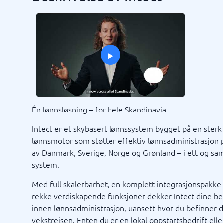
Markedsføring og kommunikasjon
Rekrutt
Eventsystem
ATS-syst
Mediebank
Rekrutte
▸
Nettsider
PR-verktøy
SEO-verktøy
Verktøy medieovervåking
Én lønnsløsning – for hele Skandinavia
Sentralbord & bedriftstelefoni
Tid & P
Intect er et skybasert lønnssystem bygget på en sterk
lønnsmotor som støtter effektiv lønnsadministrasjon 
Prosessk
Prosess
Prosjekt
Prosjekt
Ressurs
Tidsrapp
Timereg
Bedriftstelefoni
Arbeidso
av Danmark, Sverige, Norge og Grønland – i ett og s
IP-telefoni
Bemannin
system.
Feltservi
Ordresty
Med full skalerbarhet, en komplett integrasjonspakke
Personall
rekke verdiskapende funksjoner dekker Intect dine b
Planlegg
innen lønnsadministrasjon, uansett hvor du befinner 
Vis alle 1
vekstreisen. Enten du er en lokal oppstartsbedrift eller