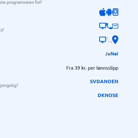
enne programvaren for?
Samsvar
Fysiske sikkerhetssystemer
s?
Consent management platform
Cybersikkerhetsprogram
Databeskyttelse og GDPR
Endpoint security
Ja
Nei
Fra 39 kr. per lønnsslipp
SV
DA
NO
EN
gjengelig?
DK
NO
SE