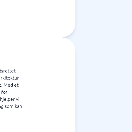
dsrettet
rkitektur
t. Med et
 for
hjelper vi
ng som kan