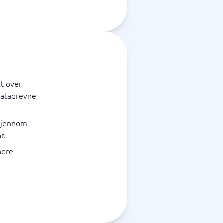
kt over
 datadrevne
 gjennom
r.
ndre