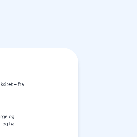
sitet – fra
orge og
r og har