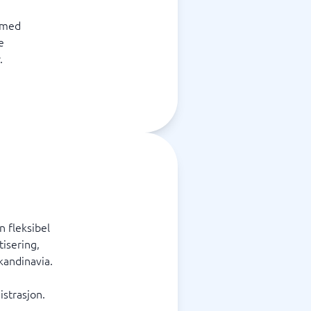
r med
e
.
n fleksibel
isering,
kandinavia.
strasjon.