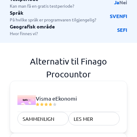
Ja
Nei
Kan man få en gratis testperiode?
Språk
SV
EN
FI
På hvilke språk er programvaren tilgjengelig?
Geografisk område
SE
FI
Hvor finnes vi?
Alternativ til Finago
Procountor
Visma eEkonomi
SAMMENLIGN
LES MER