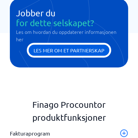
Jobber du
for dette selskapet?
Les om hvordan du oppdaterer informasjonen
her
LES MER OM ET PARTNERSKAP
Finago Procountor
produktfunksjoner
Fakturaprogram