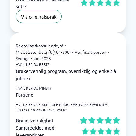
sett?
Vis originalspråk
Regnskapskonsulentbyrå
•
Middelsstor bedrift (101-500)
•
Verifisert person
•
Sverige
•
juni 2023
HVA LIKER DU BEST?
Brukervennlig program, oversiktlig og enkelt å
jobbe i
HVA LIKER DU MINST?
Fargene
HVILKE BEDRIFTSKRITISKE PROBLEMER OPPLEVER DU AT
FINAGO PROCOUNTOR LØSER?
Brukervennlighet
Samarbeidet med
leverandøren