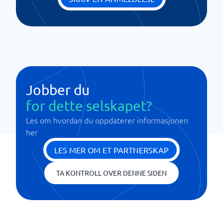
Jobber du
for dette selskapet?
Les om hvordan du oppdaterer informasjonen
her
LES MER OM ET PARTNERSKAP
TA KONTROLL OVER DENNE SIDEN