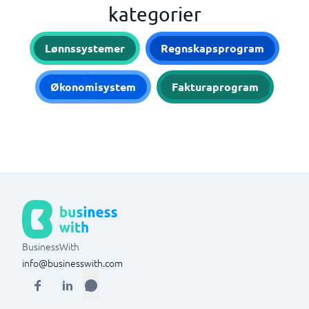
kategorier
Lønnssystemer
Regnskapsprogram
Økonomisystem
Fakturaprogram
BusinessWith
info@businesswith.com