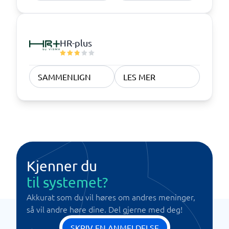
HR-plus
SAMMENLIGN
LES MER
Kjenner du
til systemet?
Akkurat som du vil høres om andres meninger,
så vil andre høre dine. Del gjerne med deg!
SKRIV EN ANMELDELSE