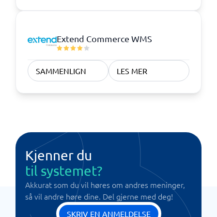
Extend Commerce WMS
SAMMENLIGN
LES MER
Kjenner du
til systemet?
Akkurat som du vil høres om andres meninger,
så vil andre høre dine. Del gjerne med deg!
SKRIV EN ANMELDELSE