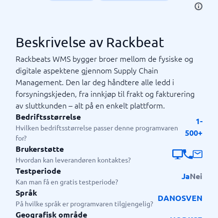
Beskrivelse av Rackbeat
Rackbeats WMS bygger broer mellom de fysiske og
digitale aspektene gjennom Supply Chain
Management. Den lar deg håndtere alle ledd i
forsyningskjeden, fra innkjøp til frakt og fakturering
av sluttkunden – alt på en enkelt plattform.
Bedriftsstørrelse
1-
Hvilken bedriftsstørrelse passer denne programvaren
500+
for?
Brukerstøtte
Hvordan kan leverandøren kontaktes?
Testperiode
Ja
Nei
Kan man få en gratis testperiode?
Språk
DA
NO
SV
EN
På hvilke språk er programvaren tilgjengelig?
Geografisk område