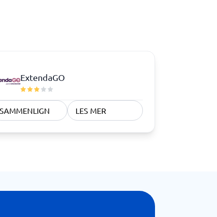
Samsvar
Fysiske sikkerhetssystemer
Consent management platform
Cybersikkerhetsprogram
Databeskyttelse og GDPR
ExtendaGO
Endpoint security
SAMMENLIGN
LES MER