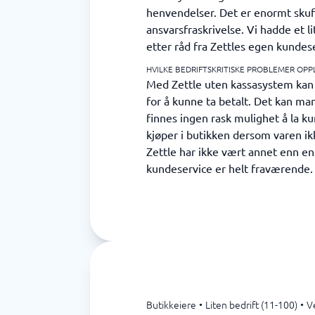
henvendelser. Det er enormt skuff
ansvarsfraskrivelse. Vi hadde et 
etter råd fra Zettles egen kundes
HVILKE BEDRIFTSKRITISKE PROBLEMER OPP
Med Zettle uten kassasystem kan m
for å kunne ta betalt. Det kan ma
finnes ingen rask mulighet å la k
kjøper i butikken dersom varen ik
Zettle har ikke vært annet enn en
kundeservice er helt fraværende.
Butikkeiere
•
Liten bedrift (11-100)
•
V