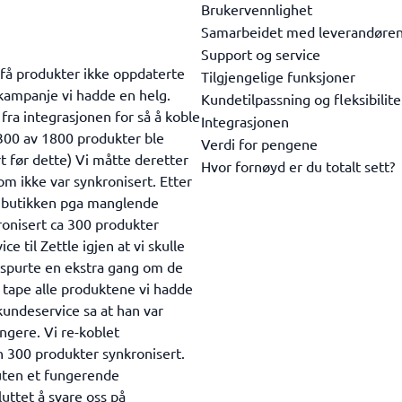
Brukervennlighet
Samarbeidet med leverandøre
Support og service
få produkter ikke oppdaterte
Tilgjengelige funksjoner
skampanje vi hadde en helg.
Kundetilpassning og fleksibilite
 fra integrasjonen for så å koble
Integrasjonen
 300 av 1800 produkter ble
Verdi for pengene
rt før dette) Vi måtte deretter
Hvor fornøyd er du totalt sett?
m ikke var synkronisert. Etter
i butikken pga manglende
kronisert ca 300 produkter
e til Zettle igjen at vi skulle
i spurte en ekstra gang om de
e tape alle produktene vi hadde
 kundeservice sa at han var
ngere. Vi re-koblet
un 300 produkter synkronisert.
 uten et fungerende
uttet å svare oss på