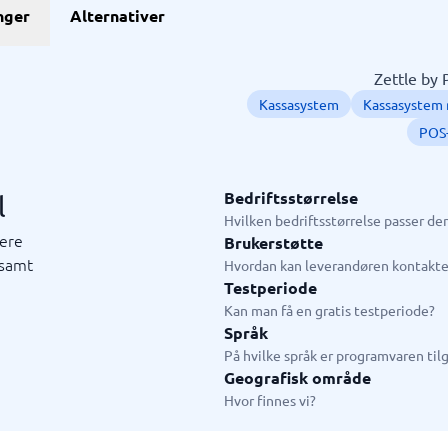
nger
Alternativer
HR & Talent
stem
Digital bedriftshelse
HCM-system
HR analyse
Kompetanseutviklingsverktøy
LXP-system
Medarbeidersamtale
Onboardingverktøy
Performance management-sys
Personalsystem
Pulsmålinger
Talent Management
Varslingssystem
em
HR system
Zettle by 
ngssystem
LMS
Kassasystem
Kassasystem 
ringssystem
Workforce Enablement Platform
system
Employee App
POS
system
E-læring
hain management-system
Medarbeiderundersøkelse
Bedriftsstørrelse
l
 →
Vis alle 18 →
Hvilken bedriftsstørrelse passer d
rere
Brukerstøtte
t- & ledelsessystem
Live chat & Chatbot
 samt
Hvordan kan leverandøren kontakte
Testperiode
t
system
ssystem
e
ledelsesystem
tem
stem
systemer
Chatbot
Kan man få en gratis testperiode?
plattform
Live chat
Språk
tem
På hvilke språk er programvaren til
ndtering
Geografisk område
ringssystem
Hvor finnes vi?
tem
rtveiledning
3 →