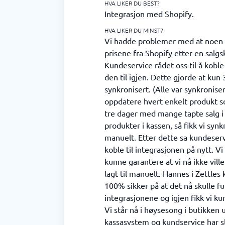
HVA LIKER DU BEST?
Integrasjon med Shopify.
HVA LIKER DU MINST?
Vi hadde problemer med at noen 
prisene fra Shopify etter en salg
Kundeservice rådet oss til å koble
den til igjen. Dette gjorde at kun
synkronisert. (Alle var synkronise
oppdatere hvert enkelt produkt so
tre dager med mange tapte salg 
produkter i kassen, så fikk vi syn
manuelt. Etter dette sa kundeservic
koble til integrasjonen på nytt. V
kunne garantere at vi nå ikke vill
lagt til manuelt. Hannes i Zettles
100% sikker på at det nå skulle fu
integrasjonene og igjen fikk vi k
Vi står nå i høysesong i butikken
kassasystem og kundservice har sl