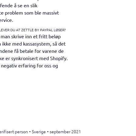
ende å se en slik
lite problem som ble massivt
ervice.
LEVER DU AT ZETTLE BY PAYPAL LØSER?
an skrive inn et fritt beløp
n ikke med kassasystem, så det
undene få betale for varene de
ke er synkronisert med Shopify.
 negativ erfaring for oss og
erifisert person
•
Sverige
•
september 2021