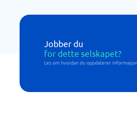
Jobber du
for dette selskapet?
Les om hvordan du oppdaterer informasjo