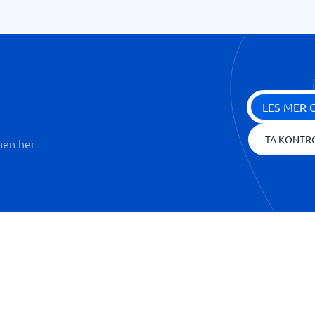
LES MER 
TA KONTR
nen her