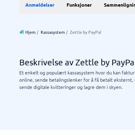
Anmeldelser
Funksjoner
Sammenligni
E-handel
ERP
WMS sy
E-handelsplattform
ERP syst
Betalingsløsninger
Forretni
Hjem
/
Kassasystem
/
Zettle by PayPal
CMS
Lagersty
Nettbutikk
Økonomi
Innkjøps
Supply c
Beskrivelse av Zettle by PayPa
Vis alle 7
Et enkelt og populært kassasystem hvor du kan faktu
Kassasystem
Kvalite
online, sende betalingslenker for å få betalt eksternt,
sende digitale kvitteringer og lagre dem i skyen.
Intranet
Journal
Kvalitet
Low-cod
Prosess
RPA-sys
TMS-sy
Bookingsystem
Ledelses
Butikkdatasystem
No-code 
Kassasystem
AML-sys
Kassasystem butikk
Avvikshå
Kassasystem restaurant
Flåtesty
Ikke sikker på hvilket system?
POS-system
HMS sys
Sta
Systemveiledningen finner den rette på få minutter.
Vis alle 1