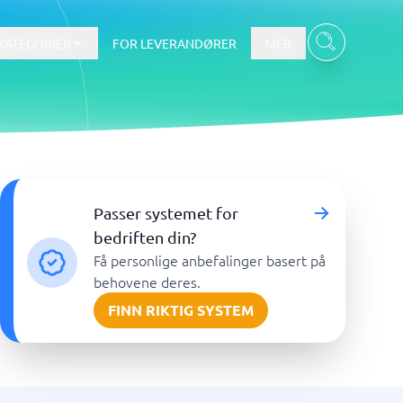
KATEGORIER
FOR LEVERANDØRER
MER
Data & Analyse
Passer systemet for
tware
Integrasjonsplattform
Verktøy for nettbaserte
bedriften din?
spørreundersøkelser
Få personlige anbefalinger basert på
BI-verktøy
behovene deres.
Budsjettering og prognoser
FINN RIKTIG SYSTEM
Budsjettverktøy
Digital asset management-system
Finansiell rapportering
Vis alle 7 →