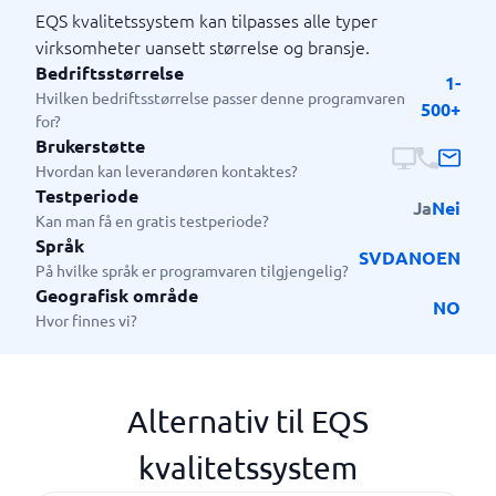
EQS kvalitetssystem kan tilpasses alle typer
virksomheter uansett størrelse og bransje.
Bedriftsstørrelse
1-
Hvilken bedriftsstørrelse passer denne programvaren
500+
for?
Brukerstøtte
Hvordan kan leverandøren kontaktes?
Testperiode
Ja
Nei
Kan man få en gratis testperiode?
Språk
SV
DA
NO
EN
På hvilke språk er programvaren tilgjengelig?
Geografisk område
NO
Hvor finnes vi?
Alternativ til EQS
kvalitetssystem