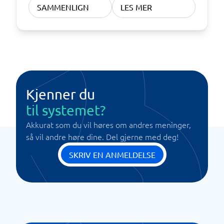
SAMMENLIGN
LES MER
Kjenner du
til systemet?
Akkurat som du vil høres om andres meninger,
så vil andre høre dine. Del gjerne med deg!
SKRIV EN ANMELDELSE