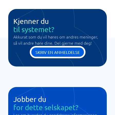
Kjenner du
til systemet?
Akkurat som du vil høres om andres meninger,
så vil andre høre dine. Del gjerne med deg!
SKRIV EN ANMELDELSE
Jobber du
for dette selskapet?
Les om hvordan du oppdaterer informasjonen