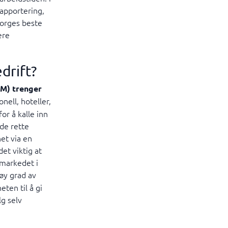
rapportering,
Norges beste
ære
drift?
M) trenger
nell, hoteller,
or å kalle inn
 de rette
et via en
et viktig at
 markedet i
øy grad av
ten til å gi
lg selv