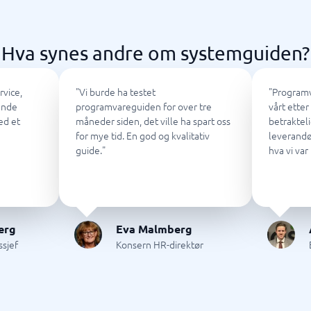
ering og ATS
Saksbehandling
Hva synes andre om systemguiden?
em
Saksbehandlingssystem
ringssystem
Helpdesk system
Kundeservicesystem
rvice,
"
Vi burde ha testet
"
Programv
ende
programvareguiden for over tre
vårt ette
ed et
måneder siden, det ville ha spart oss
betraktel
for mye tid. En god og kvalitativ
leverandø
guide.
"
hva vi var 
rosjekt
artleggingsverktøy
verktøy
ledelseverktøy
styringsverktøy
planlegging
ortering app
istreringssystem
rdresystem
gsplanlegging
erg
Eva Malmberg
ce
ssjef
Konsern HR-direktør
ringssystem
ister
ingsverktøy
3 →