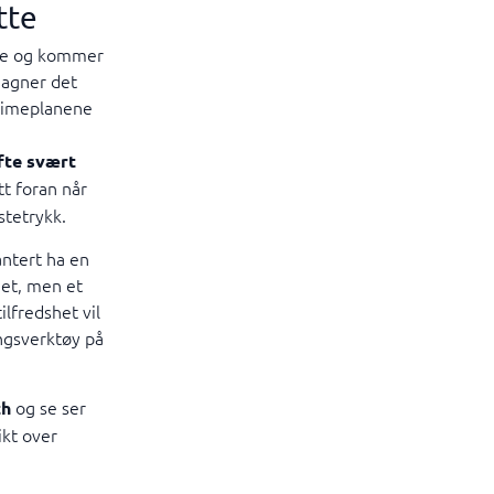
tte
else og kommer
gagner det
e timeplanene
fte svært
tt foran når
stetrykk.
antert ha en
het, men et
ilfredshet vil
ngsverktøy på
og se ser
th
ikt over