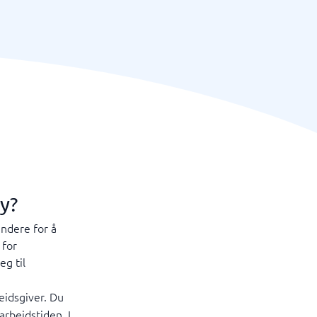
y?
endere for å
 for
eg til
eidsgiver. Du
arbeidstiden. I