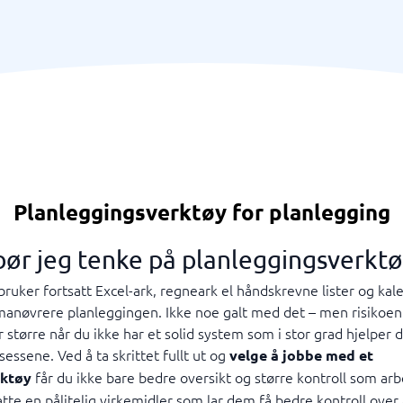
Planleggingsverktøy for planlegging
ør jeg tenke på planleggingsverktø
ruker fortsatt Excel-ark, regneark el håndskrevne lister og kal
manøvrere planleggingen. Ikke noe galt med det – men risikoen
 større når du ikke har et solid system som i stor grad hjelper d
essene. Ved å ta skrittet fullt ut og
velge å jobbe med et
får du ikke bare bedre oversikt og større kontroll som arb
rktøy
atte en pålitelig virkemidler som lar dem få bedre kontroll over 