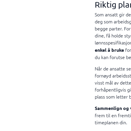
Riktig pl
Som ansatt gir de
deg som arbeidsgi
begge parter. For
dine, få holde st
lønnsspesifikasj
fo
enkel å bruke
du kan forutse be
Når de ansatte sel
fornøyd arbeidssty
visst mål av dette
forhåpentligvis g
plass som letter 
Sammenlign og 
frem til en fremt
timeplanen din.