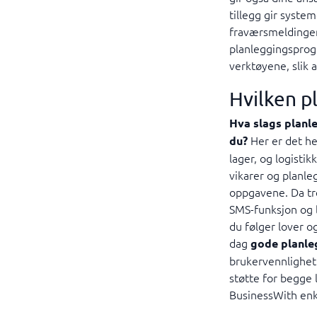
tillegg gir system
fraværsmeldinger
planleggingsprog
verktøyene, slik 
Hvilken p
Hva slags plan
Her er det he
du?
lager, og logistik
vikarer og planleg
oppgavene. Da tr
SMS-funksjon og le
du følger lover o
dag
gode planle
brukervennlighet 
støtte for begge 
BusinessWith enk