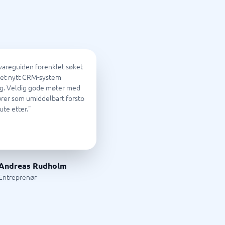
Samsvar
Fysiske sikkerhetssystemer
Consent management platform
Cybersikkerhetsprogram
areguiden forenklet søket
Databeskyttelse og GDPR
r et nytt CRM-system
Endpoint security
ig. Veldig gode møter med
rer som umiddelbart forsto
ute etter.
"
Andreas Rudholm
Entreprenør