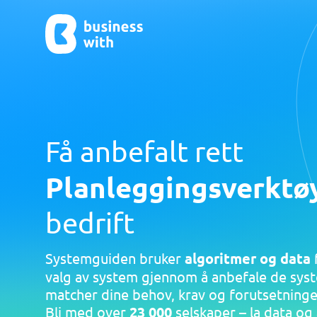
Få anbefalt rett
AI
Avtale 
Planleggingsverktø
KYC-sys
AI App Builder
Dokumen
Telefonse
Avtalehå
bedrift
Complian
Digitale 
Systemguiden bruker
algoritmer og data
f
Elektroni
valg av system gjennom å anbefale de sys
Vis alle 7
matcher dine behov, krav og forutsetninge
Bli med over
23 000
selskaper – la data og