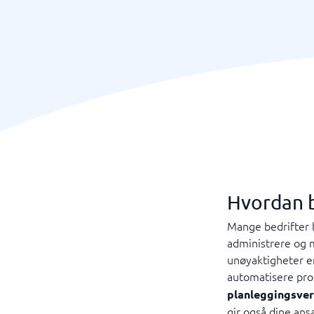
Hvordan b
Mange bedrifter b
administrere og 
unøyaktigheter er
automatisere pros
planleggingsve
gir også dine ans