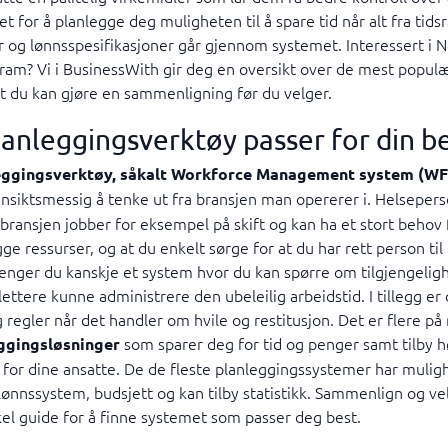
et for å planlegge deg muligheten til å spare tid når alt fra tids
 og lønnsspesifikasjoner går gjennom systemet. Interessert i 
ram? Vi i BusinessWith gir deg en oversikt over de mest popul
at du kan gjøre en sammenligning før du velger.
lanleggingsverktøy passer for din be
leggingsverktøy, såkalt Workforce Management system (WF
nsiktsmessig å tenke ut fra bransjen man opererer i. Helseperso
kbransjen jobber for eksempel på skift og kan ha et stort behov f
ge ressurser, og at du enkelt sørge for at du har rett person til
enger du kanskje et system hvor du kan spørre om tilgjengeligh
ttere kunne administrere den ubeleilig arbeidstid. I tillegg er d
g regler når det handler om hvile og restitusjon. Det er flere på
som sparer deg for tid og penger samt tilby h
ggingsløsninger
for dine ansatte. De de fleste planleggingssystemer har mulighe
lønnssystem, budsjett og kan tilby statistikk. Sammenlign og ve
el guide for å finne systemet som passer deg best.