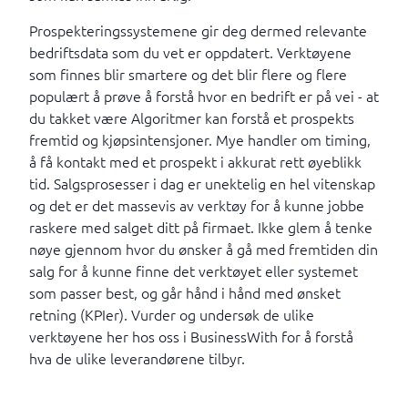
Prospekteringssystemene gir deg dermed relevante
bedriftsdata som du vet er oppdatert. Verktøyene
som finnes blir smartere og det blir flere og flere
populært å prøve å forstå hvor en bedrift er på vei - at
du takket være Algoritmer kan forstå et prospekts
fremtid og kjøpsintensjoner. Mye handler om timing,
å få kontakt med et prospekt i akkurat rett øyeblikk
tid. Salgsprosesser i dag er unektelig en hel vitenskap
og det er det massevis av verktøy for å kunne jobbe
raskere med salget ditt på firmaet. Ikke glem å tenke
nøye gjennom hvor du ønsker å gå med fremtiden din
salg for å kunne finne det verktøyet eller systemet
som passer best, og går hånd i hånd med ønsket
retning (KPIer). Vurder og undersøk de ulike
verktøyene her hos oss i BusinessWith for å forstå
hva de ulike leverandørene tilbyr.