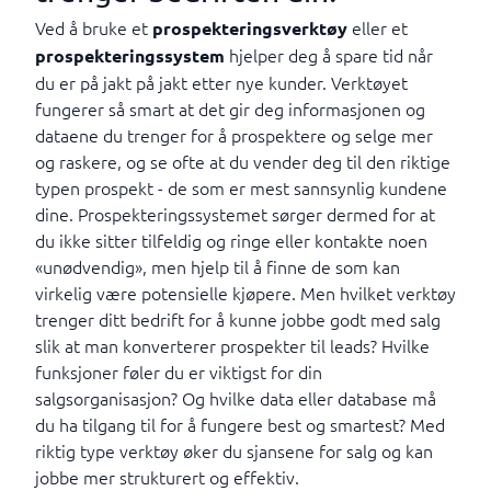
Ved å bruke et
eller et
prospekteringsverktøy
hjelper deg å spare tid når
prospekteringssystem
du er på jakt på jakt etter nye kunder. Verktøyet
fungerer så smart at det gir deg informasjonen og
dataene du trenger for å prospektere og selge mer
og raskere, og se ofte at du vender deg til den riktige
typen prospekt - de som er mest sannsynlig kundene
dine. Prospekteringssystemet sørger dermed for at
du ikke sitter tilfeldig og ringe eller kontakte noen
«unødvendig», men hjelp til å finne de som kan
virkelig være potensielle kjøpere. Men hvilket verktøy
trenger ditt bedrift for å kunne jobbe godt med salg
slik at man konverterer prospekter til leads? Hvilke
funksjoner føler du er viktigst for din
salgsorganisasjon? Og hvilke data eller database må
du ha tilgang til for å fungere best og smartest? Med
riktig type verktøy øker du sjansene for salg og kan
jobbe mer strukturert og effektiv.