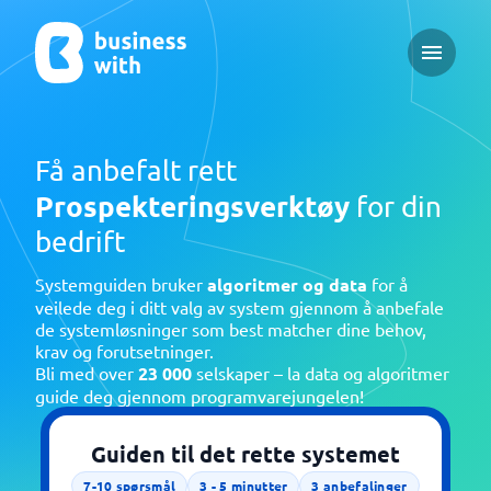
Open ma
Få anbefalt rett
Prospekteringsverktøy
for din
bedrift
Systemguiden bruker
algoritmer og data
for å
veilede deg i ditt valg av system gjennom å anbefale
de systemløsninger som best matcher dine behov,
krav og forutsetninger.
Bli med over
23 000
selskaper – la data og algoritmer
guide deg gjennom programvarejungelen!
Guiden til det rette systemet
7-10
spørsmål
3 - 5
minutter
3
anbefalinger