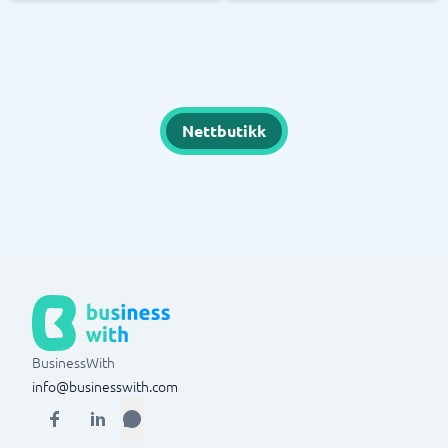
Nettbutikk
BusinessWith
info@businesswith.com