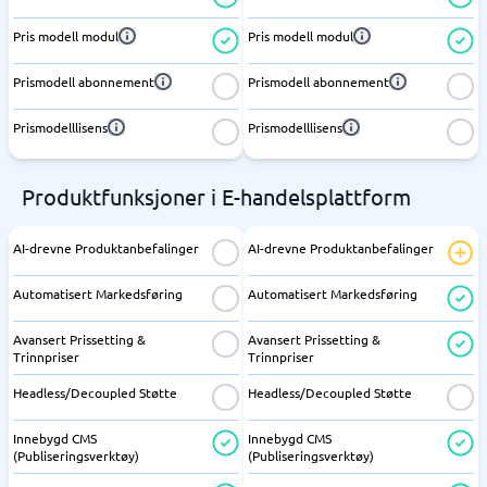
Pris modell modul
Pris modell modul
Prismodell abonnement
Prismodell abonnement
Prismodelllisens
Prismodelllisens
Produktfunksjoner i E-handelsplattform
AI-drevne Produktanbefalinger
AI-drevne Produktanbefalinger
Automatisert Markedsføring
Automatisert Markedsføring
Avansert Prissetting &
Avansert Prissetting &
Trinnpriser
Trinnpriser
Headless/Decoupled Støtte
Headless/Decoupled Støtte
Innebygd CMS
Innebygd CMS
(Publiseringsverktøy)
(Publiseringsverktøy)