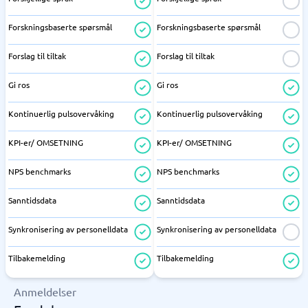
Forskningsbaserte spørsmål
Forskningsbaserte spørsmål
Forslag til tiltak
Forslag til tiltak
Gi ros
Gi ros
Kontinuerlig pulsovervåking
Kontinuerlig pulsovervåking
KPI-er/ OMSETNING
KPI-er/ OMSETNING
NPS benchmarks
NPS benchmarks
Sanntidsdata
Sanntidsdata
Synkronisering av personelldata
Synkronisering av personelldata
Tilbakemelding
Tilbakemelding
Anmeldelser