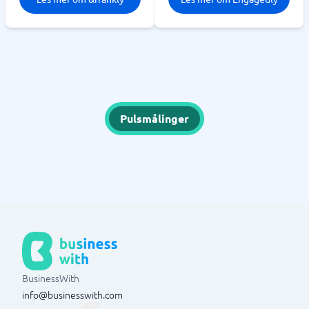
Pulsmålinger
BusinessWith
info@businesswith.com