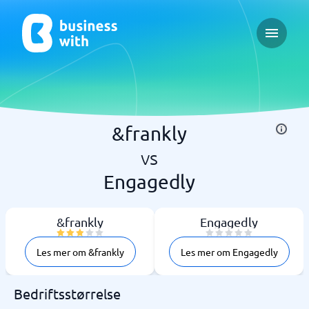
Open ma
&frankly
vs
Engagedly
&frankly
Engagedly
Les mer om &frankly
Les mer om Engagedly
Bedriftsstørrelse