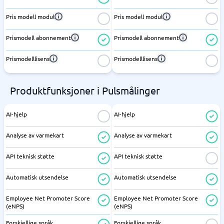
Pris modell modul
Pris modell modul
Prismodell abonnement
Prismodell abonnement
Prismodelllisens
Prismodelllisens
Produktfunksjoner i Pulsmålinger
AI-hjelp
AI-hjelp
Analyse av varmekart
Analyse av varmekart
API teknisk støtte
API teknisk støtte
Automatisk utsendelse
Automatisk utsendelse
Employee Net Promoter Score
Employee Net Promoter Score
(eNPS)
(eNPS)
Forskjellige språk
Forskjellige språk