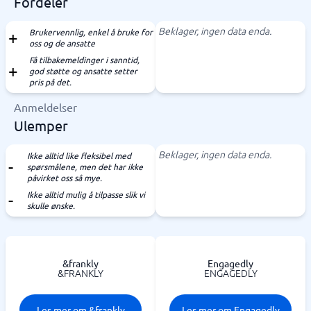
Fordeler
Beklager, ingen data enda.
Brukervennlig, enkel å bruke for
oss og de ansatte
Få tilbakemeldinger i sanntid,
god støtte og ansatte setter
pris på det.
Anmeldelser
Ulemper
Beklager, ingen data enda.
Ikke alltid like fleksibel med
spørsmålene, men det har ikke
påvirket oss så mye.
Ikke alltid mulig å tilpasse slik vi
skulle ønske.
&frankly
Engagedly
&FRANKLY
ENGAGEDLY
Les mer om &frankly
Les mer om Engagedly