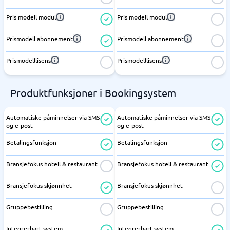
Pris modell modul
Pris modell modul
Prismodell abonnement
Prismodell abonnement
Prismodelllisens
Prismodelllisens
Produktfunksjoner i Bookingsystem
Automatiske påminnelser via SMS
Automatiske påminnelser via SMS
og e-post
og e-post
Betalingsfunksjon
Betalingsfunksjon
Bransjefokus hotell & restaurant
Bransjefokus hotell & restaurant
Bransjefokus skjønnhet
Bransjefokus skjønnhet
Gruppebestilling
Gruppebestilling
Integrerbart system
Integrerbart system