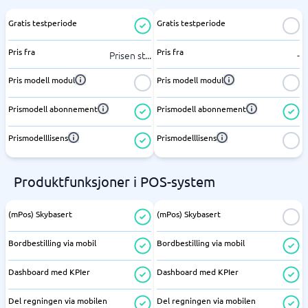
Gratis testperiode
Gratis testperiode
Pris fra
Pris fra
Prisen st
...
-
Pris modell modul
Pris modell modul
Prismodell abonnement
Prismodell abonnement
Prismodelllisens
Prismodelllisens
Produktfunksjoner i POS-system
(mPos) Skybasert
(mPos) Skybasert
Bordbestilling via mobil
Bordbestilling via mobil
Dashboard med KPIer
Dashboard med KPIer
Del regningen via mobilen
Del regningen via mobilen