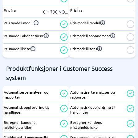
Pris fra
Pris fra
0–1790 NO
...
-
Pris modell modul
Pris modell modul
Prismodell abonnement
Prismodell abonnement
Prismodelllisens
Prismodelllisens
Produktfunksjoner i Customer Success
system
Automatiserte analyser og
Automatiserte analyser og
rapporter
rapporter
Automatisk oppfordring til
Automatisk oppfordring til
handlinger
handlinger
Beregner kundens
Beregner kundens
misligholdsrisiko
misligholdsrisiko
Dashboard - Lønnsoversikt
Dashboard - Lønnsoversikt