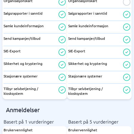
Organisasjonskart
Organisasjonskart
Salgsrapporter i sanntid
Salgsrapporter i sanntid
Samle kundeinformasjon
Samle kundeinformasjon
Send kampanjer/tilbud
Send kampanjer/tilbud
SIE-Export
SIE-Export
Sikkerhet og kryptering
Sikkerhet og kryptering
Stasjonære systemer
Stasjonære systemer
Tilbyr selvbetjening /
Tilbyr selvbetjening /
kiosksystem
kiosksystem
Anmeldelser
Basert på 1 vurderinger
Basert på 5 vurderinger
Brukervennlighet
Brukervennlighet