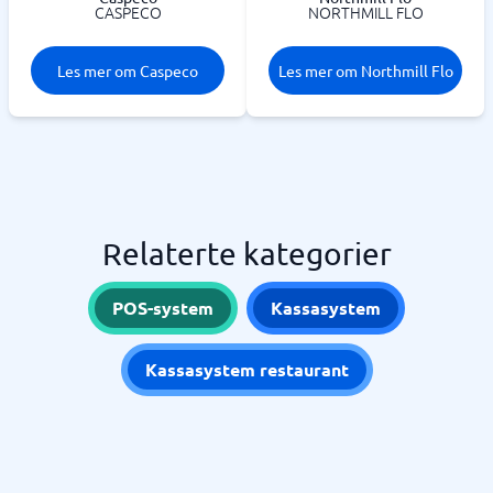
CASPECO
NORTHMILL FLO
Les mer om Caspeco
Les mer om Northmill Flo
Relaterte kategorier
POS-system
Kassasystem
Kassasystem restaurant