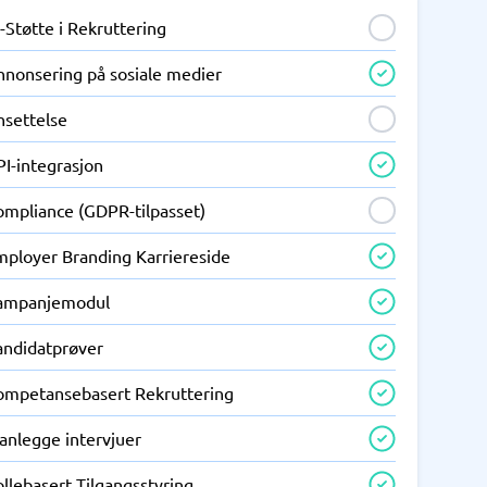
-Støtte i Rekruttering
nnonsering på sosiale medier
nsettelse
PI-integrasjon
ompliance (GDPR-tilpasset)
mployer Branding Karriereside
ampanjemodul
andidatprøver
ompetansebasert Rekruttering
anlegge intervjuer
llebasert Tilgangsstyring