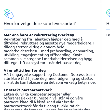
Hvorfor velge dere som leverandør?
H
Mer enn bare et rekrutteringsverktøy
Be
Rekruttering fra Talentech hjelper deg med å
tiltrekke, rekruttere og ansette nye medarbeidere. I
tillegg støtter vi deg gjennom hele
medarbeiderreisen – med preboarding, onboarding,
utvikling, engasjement og offboarding. Knytt
sammen alle stegene i medarbeiderreisen og bygg
ditt eget HR-økosystem – når det passer deg.
Vi er alltid her for deg
Vårt engasjerte support- og Customer Success-team
står klare til å hjelpe deg med rådgivning og støtte,
slik at du kan fokusere på det som virkelig betyr noe.
Et sterkt partnernettverk
Enten du vil ta kompetansetester eller
referansesjekker til neste nivå, står vi og våre
partnere klare til å bistå. Med vårt brede
partnernettverk får du tilgang til akkurat de
tjenestene du trenger – enten for én rekruttering