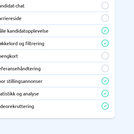
andidat-chat
rriereside
åle kandidatopplevelse
kkelord og filtrering
oengkort
eferansehåndtering
or stillingsannonser
atistikk og analyse
ideorekruttering