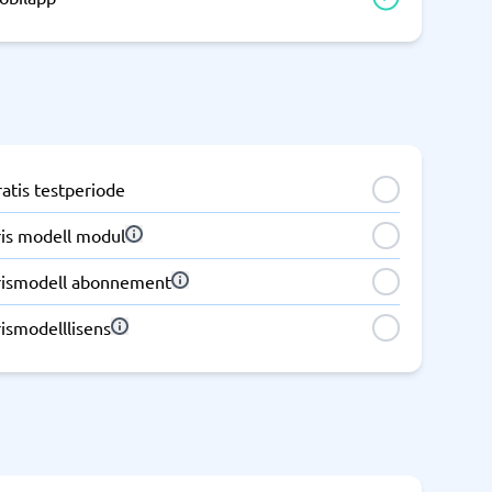
Samsvar
Fysiske sikkerhetssystemer
Consent management platform
Cybersikkerhetsprogram
Databeskyttelse og GDPR
atis testperiode
Endpoint security
ris modell modul
rismodell abonnement
ismodelllisens