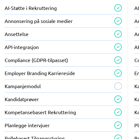
AI-Støtte i Rekruttering
AI
Annonsering på sosiale medier
A
Ansettelse
A
API-integrasjon
A
Compliance (GDPR-tilpasset)
C
Employer Branding Karriereside
E
Kampanjemodul
K
Kandidatprøver
K
Kompetansebasert Rekruttering
K
Planlegge intervjuer
Pl
Rollebasert Tilgangsstyring
Ro