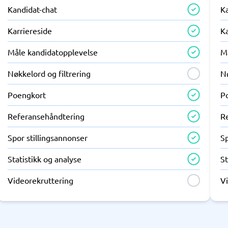
Kandidat-chat
K
Karriereside
Ka
Måle kandidatopplevelse
M
Nøkkelord og filtrering
Nø
Poengkort
P
Referansehåndtering
R
Spor stillingsannonser
Sp
Statistikk og analyse
St
Videorekruttering
V