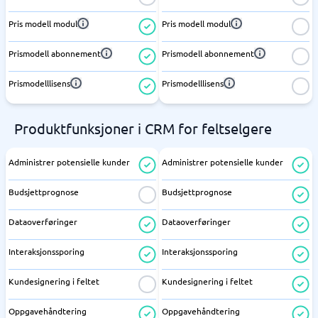
Pris modell modul
Pris modell modul
Prismodell abonnement
Prismodell abonnement
Prismodelllisens
Prismodelllisens
Produktfunksjoner i CRM for feltselgere
Administrer potensielle kunder
Administrer potensielle kunder
Budsjettprognose
Budsjettprognose
Dataoverføringer
Dataoverføringer
Interaksjonssporing
Interaksjonssporing
Kundesignering i feltet
Kundesignering i feltet
Oppgavehåndtering
Oppgavehåndtering