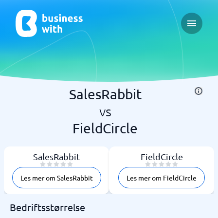
Open ma
SalesRabbit
vs
FieldCircle
SalesRabbit
FieldCircle
Les mer om SalesRabbit
Les mer om FieldCircle
Bedriftsstørrelse