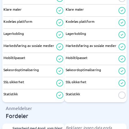
Klare maler
Klare maler
Kodeløs plattform
Kodeløs plattform
Lagerkobling
Lagerkobling
Markedsføring av sosiale medier
Markedsføring av sosiale medier
Mobiltilpasset
Mobiltilpasset
Søkeordoptimalisering
Søkeordoptimalisering
SSL-sikkerhet
SSL-sikkerhet
Statistikk
Statistikk
Anmeldelser
Fordeler
Beklager, ingen data enda.
Samarbeid med Appli, som blant