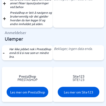
annet fikser layoutjusteringer
ved behov
PrestaShop er lett å navigere og
brukervennlig når det gjelder
hvordan du kan legge til og
endre innholdet på siden.
Anmeldelser
Ulemper
Beklager, ingen data enda.
Har ikke jobbet nok i PrestaShop
ennå til å si noe som er mindre
bra.
PrestaShop
Site123
PRESTASHOP
SITE123
Les mer om PrestaShop
Les mer om Site123