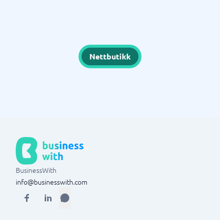
Nettbutikk
BusinessWith
info@businesswith.com