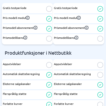
Gratis testperiode
Gratis testperiode
Pris modell modul
Pris modell modul
Prismodell abonnement
Prismodell abonnement
Prismodelllisens
Prismodelllisens
Produktfunksjoner i Nettbutikk
Apputvidelser
Apputvidelser
Automatisk skatteberegning
Automatisk skatteberegning
Eksterne salgskanaler
Eksterne salgskanaler
Flerspråklig støtte
Flerspråklig støtte
Forlatte kurver
Forlatte kurver