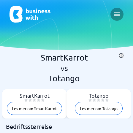
Open ma
SmartKarrot
vs
Totango
SmartKarrot
Totango
Les mer om SmartKarrot
Les mer om Totango
Bedriftsstørrelse