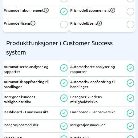
Prismodell abonnement
Prismodell abonnement
Prismodelllisens
Prismodelllisens
Produktfunksjoner i Customer Success
system
Automatiserte analyser og
Automatiserte analyser og
rapporter
rapporter
Automatisk oppfordring til
Automatisk oppfordring til
handlinger
handlinger
Beregner kundens
Beregner kundens
misligholdsrisiko
misligholdsrisiko
Dashboard - Lønnsoversikt
Dashboard - Lønnsoversikt
Integrasjonsmoduler
Integrasjonsmoduler
Kunde 360
Kunde 360