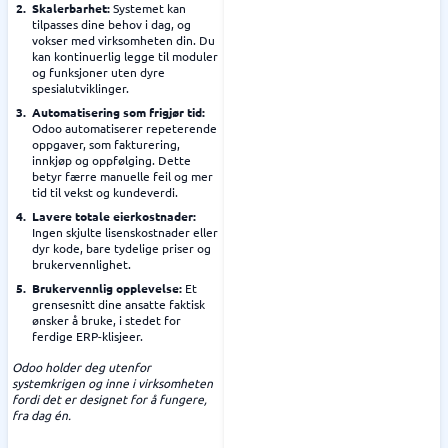
Skalerbarhet:
Systemet kan
tilpasses dine behov i dag, og
vokser med virksomheten din. Du
kan kontinuerlig legge til moduler
og funksjoner uten dyre
spesialutviklinger.
Automatisering som frigjør tid:
Odoo automatiserer repeterende
oppgaver, som fakturering,
innkjøp og oppfølging. Dette
betyr færre manuelle feil og mer
tid til vekst og kundeverdi.
Lavere totale eierkostnader:
Ingen skjulte lisenskostnader eller
dyr kode, bare tydelige priser og
brukervennlighet.
Brukervennlig opplevelse:
Et
grensesnitt dine ansatte faktisk
ønsker å bruke, i stedet for
ferdige ERP-klisjeer.
Odoo holder deg utenfor
systemkrigen og inne i virksomheten
fordi det er designet for å fungere,
fra dag én.