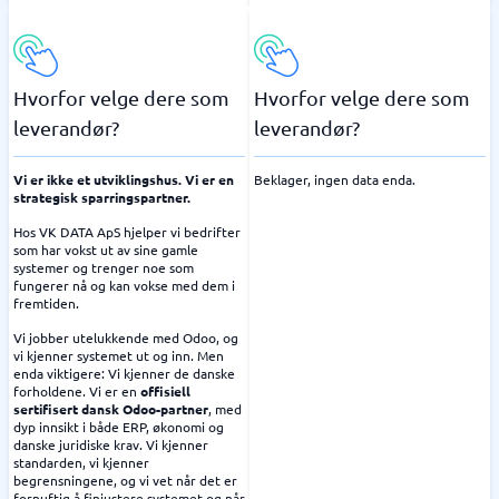
Hvorfor velge dere som
Hvorfor velge dere som
leverandør?
leverandør?
Vi er ikke et utviklingshus. Vi er en
Beklager, ingen data enda.
strategisk sparringspartner.
Hos VK DATA ApS hjelper vi bedrifter
som har vokst ut av sine gamle
systemer og trenger noe som
fungerer nå og kan vokse med dem i
fremtiden.
Vi jobber utelukkende med Odoo, og
vi kjenner systemet ut og inn. Men
enda viktigere: Vi kjenner de danske
forholdene. Vi er en
offisiell
sertifisert dansk Odoo-partner
, med
dyp innsikt i både ERP, økonomi og
danske juridiske krav. Vi kjenner
standarden, vi kjenner
begrensningene, og vi vet når det er
fornuftig å finjustere systemet og når