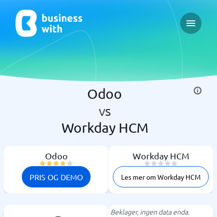
Open ma
Odoo
vs
Workday HCM
Odoo
Workday HCM
PRIS OG DEMO
Les mer om Workday HCM
Beklager, ingen data enda.