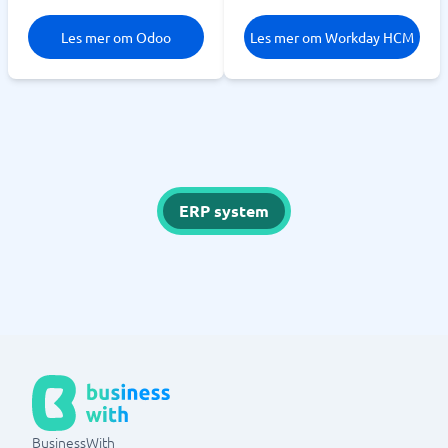
Les mer om Odoo
Les mer om Workday HCM
ERP system
BusinessWith