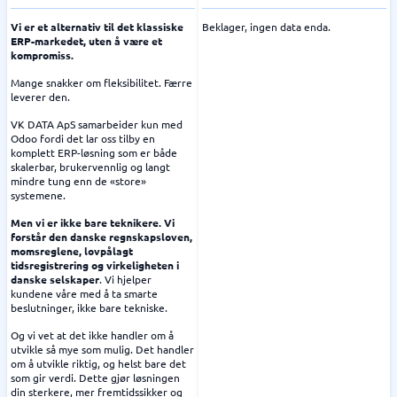
Vi er et alternativ til det klassiske
Beklager, ingen data enda.
ERP-markedet, uten å være et
kompromiss.
Mange snakker om fleksibilitet. Færre
leverer den.
VK DATA ApS samarbeider kun med
Odoo fordi det lar oss tilby en
komplett ERP-løsning som er både
skalerbar, brukervennlig og langt
mindre tung enn de «store»
systemene.
Men vi er ikke bare teknikere. Vi
forstår den danske regnskapsloven,
momsreglene, lovpålagt
tidsregistrering og virkeligheten i
danske selskaper
. Vi hjelper
kundene våre med å ta smarte
beslutninger, ikke bare tekniske.
Og vi vet at det ikke handler om å
utvikle så mye som mulig. Det handler
om å utvikle riktig, og helst bare det
som gir verdi. Dette gjør løsningen
din sterkere, mer fremtidssikker og