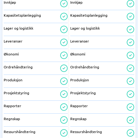
Innkjøp
Innkjøp
Kapasitetsplanlegging
Kapasitetsplanlegging
Lager og logistikk
Lager og logistikk
Leveranser
Leveranser
Økonomi
Økonomi
Ordrehåndtering
Ordrehåndtering
Produksjon
Produksjon
Prosjektstyring
Prosjektstyring
Rapporter
Rapporter
Regnskap
Regnskap
Ressurshåndtering
Ressurshåndtering