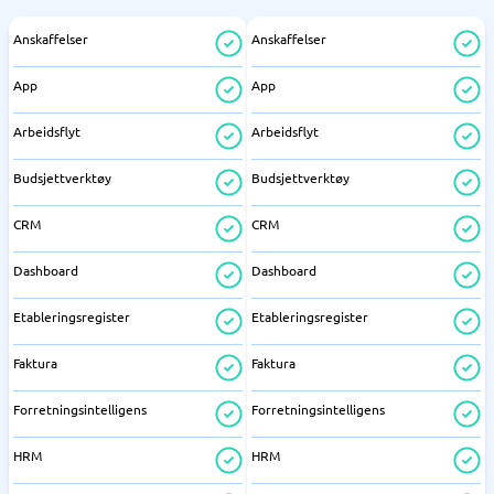
Anskaffelser
Anskaffelser
App
App
Arbeidsflyt
Arbeidsflyt
Budsjettverktøy
Budsjettverktøy
CRM
CRM
Dashboard
Dashboard
Etableringsregister
Etableringsregister
Faktura
Faktura
Forretningsintelligens
Forretningsintelligens
HRM
HRM