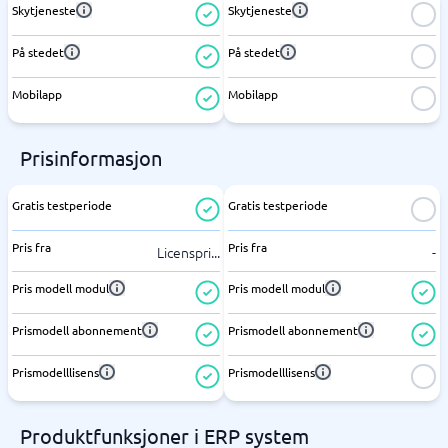
Skytjeneste
Skytjeneste
På stedet
På stedet
Mobilapp
Mobilapp
Prisinformasjon
Gratis testperiode
Gratis testperiode
Pris fra
Pris fra
Licenspri
...
-
Pris modell modul
Pris modell modul
Prismodell abonnement
Prismodell abonnement
Prismodelllisens
Prismodelllisens
Produktfunksjoner i ERP system