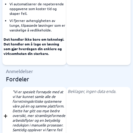
Vi automatiserer de repeterende
oppgavene som koster tid og
skaper feil.
Vi fjerner avhengigheten av
tunge, tilpassede løsninger som er
vanskelige å vedlikeholde.
Det handler ikke bare om teknologi.
Det handler om å lage en løsning
som gjør hverdagen din enklere og
virksomheten din sterkere.
Anmeldelser
Fordeler
Beklager, ingen data enda.
"Vi er spesielt fornøyde med at
vi har kunnet samle alle de
forretningskritiske systemene
våre på én og samme plattform.
Dette har gitt oss mye bedre
oversikt, mer strømlinjeformede
arbeidsflyter og en betydelig
reduksjon i manuelle prosesser.
Samtidig opplever vi færre feil