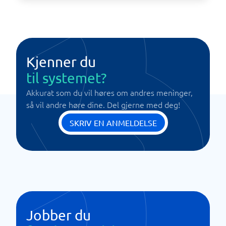
Kjenner du
til systemet?
Akkurat som du vil høres om andres meninger,
så vil andre høre dine. Del gjerne med deg!
SKRIV EN ANMELDELSE
Jobber du