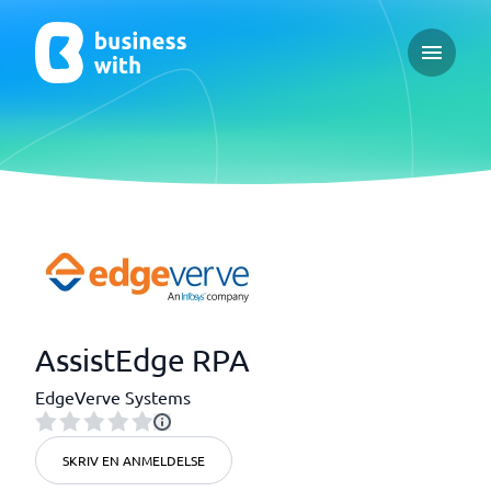
Open ma
AssistEdge RPA
EdgeVerve Systems
SKRIV EN ANMELDELSE