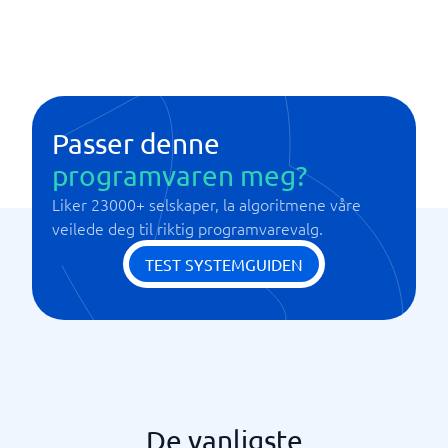
API
Avansert analyse
Funksjonaliteter med lav kode
Kunstig intelligens
Visualiserte prosesser
Passer denne
programvaren meg?
Liker 23000+ selskaper, la algoritmene våre
veilede deg til riktig programvarevalg.
TEST SYSTEMGUIDEN
De vanligste