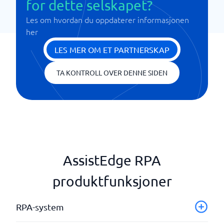
for dette selskapet?
Les om hvordan du oppdaterer informasjonen
her
LES MER OM ET PARTNERSKAP
TA KONTROLL OVER DENNE SIDEN
AssistEdge RPA
produktfunksjoner
RPA-system