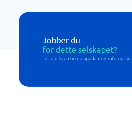
Jobber du
for dette selskapet?
Les om hvordan du oppdaterer informasjo