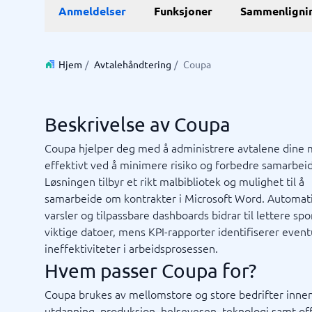
Anmeldelser
Funksjoner
Sammenligni
E-handel
ERP
WMS sy
E-handelsplattform
ERP syst
Betalingsløsninger
Forretni
Hjem
/
Avtalehåndtering
/
Coupa
CMS
Lagersty
Nettbutikk
Økonomi
Innkjøps
Beskrivelse av Coupa
Supply c
Vis alle 7
Coupa hjelper deg med å administrere avtalene dine 
effektivt ved å minimere risiko og forbedre samarbeid
Løsningen tilbyr et rikt malbibliotek og mulighet til å
Kassasystem
Kvalite
samarbeide om kontrakter i Microsoft Word. Automat
Intranet
Journal
Kvalitet
Low-cod
Prosess
RPA-sys
TMS-sy
Bookingsystem
Ledelses
varsler og tilpassbare dashboards bidrar til lettere spo
Butikkdatasystem
No-code 
viktige datoer, mens KPI-rapporter identifiserer event
Kassasystem
AML-sys
ineffektiviteter i arbeidsprosessen.
Kassasystem butikk
Avvikshå
Hvem passer Coupa for?
Kassasystem restaurant
Flåtesty
Ikke sikker på hvilket system?
POS-system
HMS sys
Sta
Coupa brukes av mellomstore og store bedrifter innen
Systemveiledningen finner den rette på få minutter.
Vis alle 1
utdanning, produksjon, helsevesen, teknologi samt of