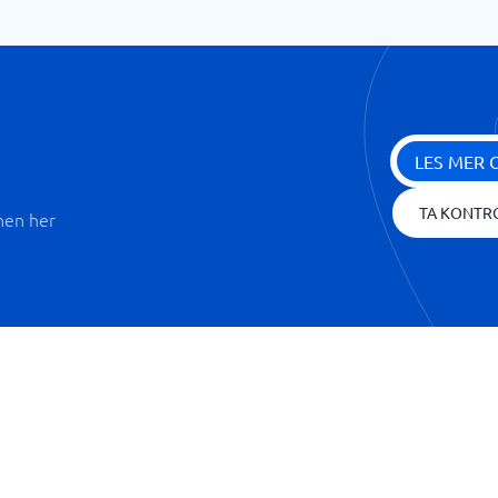
LES MER 
TA KONTR
nen her