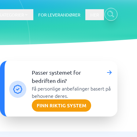
KATEGORIER
FOR LEVERANDØRER
MER
Data & Analyse
Passer systemet for
tware
Integrasjonsplattform
Verktøy for nettbaserte
bedriften din?
spørreundersøkelser
Få personlige anbefalinger basert på
BI-verktøy
behovene deres.
Budsjettering og prognoser
FINN RIKTIG SYSTEM
Budsjettverktøy
Digital asset management-system
Finansiell rapportering
Vis alle 7 →