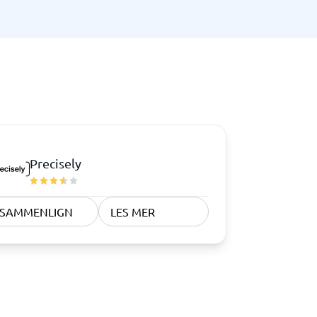
Samsvar
Fysiske sikkerhetssystemer
Consent management platform
Cybersikkerhetsprogram
Databeskyttelse og GDPR
Endpoint security
Precisely
SAMMENLIGN
LES MER