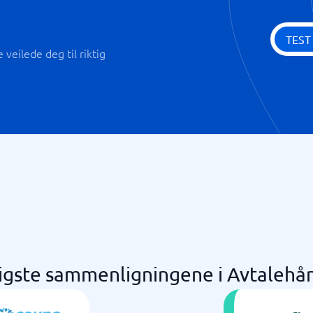
TEST
veilede deg til riktig
igste sammenligningene i Avtalehå