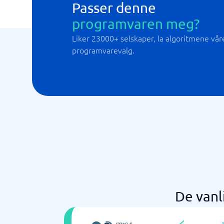
Passer denne
programvaren meg?
Liker 23000+ selskaper, la algoritmene våre 
programvarevalg.
De vanl