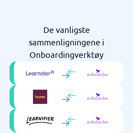
Varsler (påminnelser)
Video for trening
Webinarplattform (videomøter)
De vanligste
sammenligningene i
Onboardingverktøy