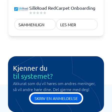
SilkRoad RedCarpet Onboarding
SAMMENLIGN
LES MER
Kjenner du
til systemet?
Akkurat som du vil høres om andres meninger,
så vil andre høre dine. Del gjerne med deg!
SKRIV EN ANMELDELSE