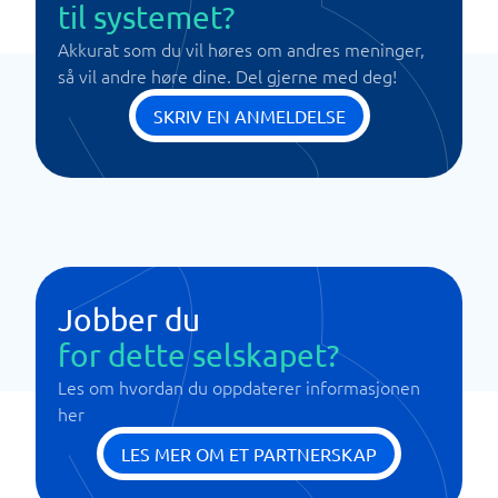
til systemet?
Akkurat som du vil høres om andres meninger,
så vil andre høre dine. Del gjerne med deg!
SKRIV EN ANMELDELSE
Jobber du
for dette selskapet?
Les om hvordan du oppdaterer informasjonen
her
LES MER OM ET PARTNERSKAP