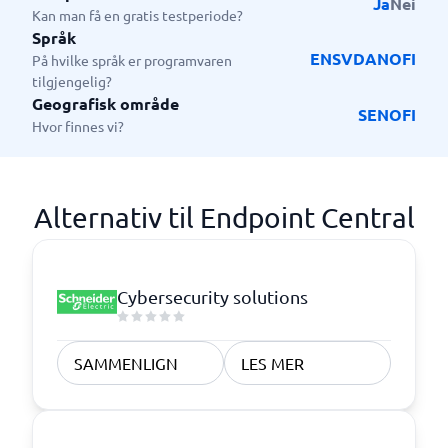
Ja
Nei
Kan man få en gratis testperiode?
Språk
EN
SV
DA
NO
FI
På hvilke språk er programvaren
tilgjengelig?
Geografisk område
SE
NO
FI
Hvor finnes vi?
Alternativ til Endpoint Central
Cybersecurity solutions
SAMMENLIGN
LES MER