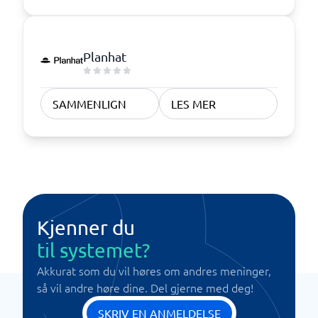
Planhat
SAMMENLIGN
LES MER
Kjenner du
til systemet?
Akkurat som du vil høres om andres meninger,
så vil andre høre dine. Del gjerne med deg!
SKRIV EN ANMELDELSE