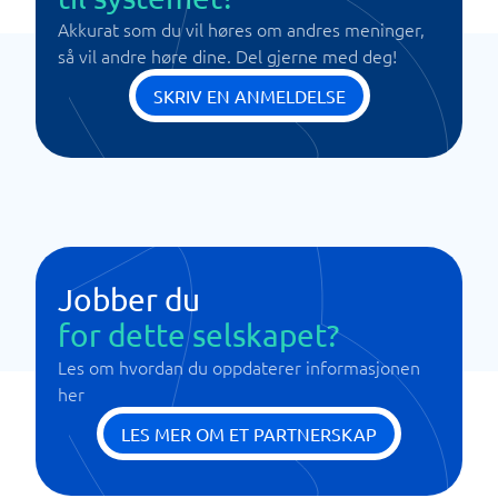
Akkurat som du vil høres om andres meninger,
så vil andre høre dine. Del gjerne med deg!
SKRIV EN ANMELDELSE
Jobber du
for dette selskapet?
Les om hvordan du oppdaterer informasjonen
her
LES MER OM ET PARTNERSKAP