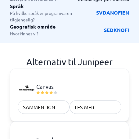
Språk
SV
DA
NO
FI
EN
På hvilke språk er programvaren
tilgjengelig?
Geografisk område
SE
DK
NO
FI
Hvor finnes vi?
Alternativ til Junipeer
Canvas
SAMMENLIGN
LES MER