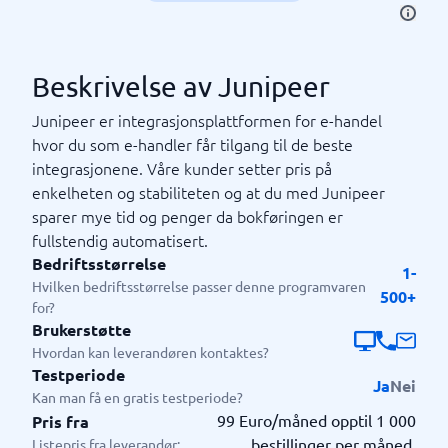
Beskrivelse av Junipeer
Junipeer er integrasjonsplattformen for e-handel
hvor du som e-handler får tilgang til de beste
integrasjonene. Våre kunder setter pris på
enkelheten og stabiliteten og at du med Junipeer
sparer mye tid og penger da bokføringen er
fullstendig automatisert.
Bedriftsstørrelse
1-
Hvilken bedriftsstørrelse passer denne programvaren
500+
for?
Brukerstøtte
Hvordan kan leverandøren kontaktes?
Testperiode
Ja
Nei
Kan man få en gratis testperiode?
99 Euro/måned opptil 1 000
Pris fra
bestillinger per måned.
Listepris fra leverandør: