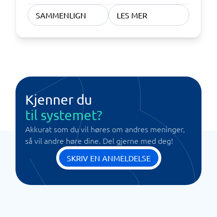
SAMMENLIGN
LES MER
Kjenner du
til systemet?
Akkurat som du vil høres om andres meninger,
så vil andre høre dine. Del gjerne med deg!
SKRIV EN ANMELDELSE