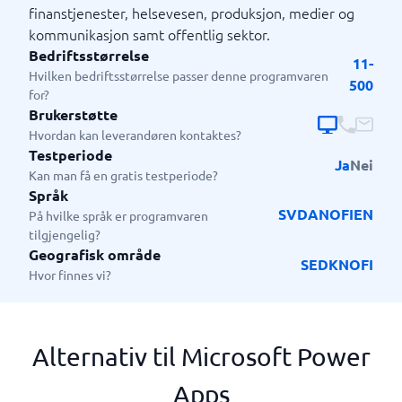
finanstjenester, helsevesen, produksjon, medier og
kommunikasjon samt offentlig sektor.
Bedriftsstørrelse
11-
Hvilken bedriftsstørrelse passer denne programvaren
500
for?
Brukerstøtte
Hvordan kan leverandøren kontaktes?
Testperiode
Ja
Nei
Kan man få en gratis testperiode?
Språk
SV
DA
NO
FI
EN
På hvilke språk er programvaren
tilgjengelig?
Geografisk område
SE
DK
NO
FI
Hvor finnes vi?
Alternativ til Microsoft Power
Apps