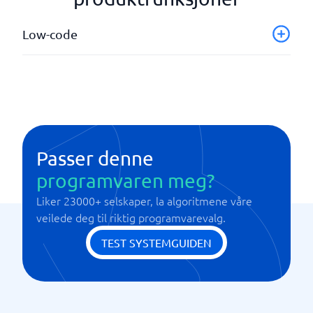
Low-code
API
Dra og slipp funksjoner
Innebygde sikkerhetstiltak
Klare maler
Visualiserte prosesser
Passer denne
programvaren meg?
Liker 23000+ selskaper, la algoritmene våre
veilede deg til riktig programvarevalg.
TEST SYSTEMGUIDEN