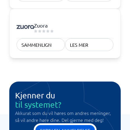
Zuora
SAMMENLIGN
LES MER
Kjenner du
til systemet?
Akkurat som du vil høres om andres meninger,
så vil andre høre dine. Del gjerne med deg!