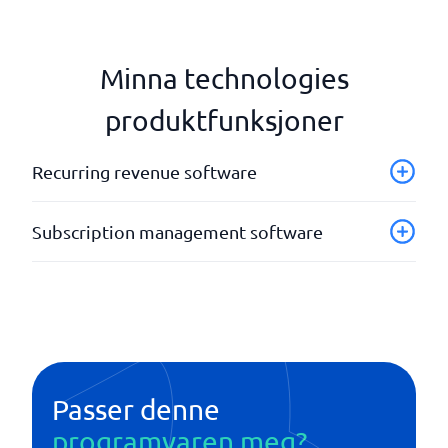
Minna technologies
produktfunksjoner
Recurring revenue software
Analyseverktøy
Subscription management software
API
Automatiske mail utsendelser
Analyseverktøy
Fakturering
API
Frafallshåndtering
Automatisk utsendelse
Selvbetjening
Churn ledelse
Ulike valutaer
Fakturering og betaling
Passer denne
Selvbetjening
programvaren meg?
Ulike betalingsalternativer