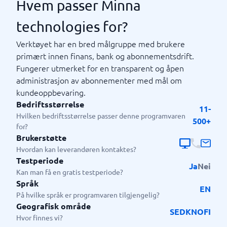
Hvem passer Minna
technologies for?
Verktøyet har en bred målgruppe med brukere
primært innen finans, bank og abonnementsdrift.
Fungerer utmerket for en transparent og åpen
administrasjon av abonnementer med mål om
kundeoppbevaring.
Bedriftsstørrelse
11-
Hvilken bedriftsstørrelse passer denne programvaren
500+
for?
Brukerstøtte
Hvordan kan leverandøren kontaktes?
Testperiode
Ja
Nei
Kan man få en gratis testperiode?
Språk
EN
På hvilke språk er programvaren tilgjengelig?
Geografisk område
SE
DK
NO
FI
Hvor finnes vi?