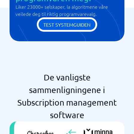
Liker 23000+ selskaper, la algoritmene våre
Ulike valutaer
veilede deg til riktig programvarevalg.
TEST SYSTEMGUIDEN
De vanligste
sammenligningene i
Subscription management
software