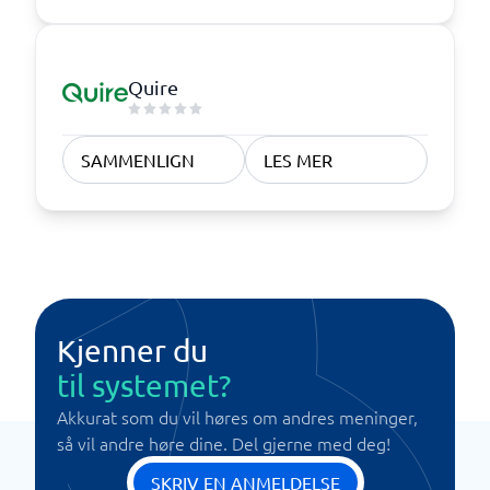
Quire
SAMMENLIGN
LES MER
Kjenner du
til systemet?
Akkurat som du vil høres om andres meninger,
så vil andre høre dine. Del gjerne med deg!
SKRIV EN ANMELDELSE