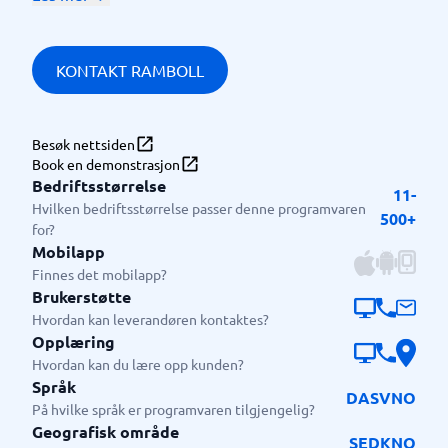
refleksjonsspørsmål og AI-baserte tiltak
Drill-down heatmap for HR med bransje
benchmark
KONTAKT RAMBOLL
Puls og medarbeiderundersøkelse i samme
plattform
Besøk nettsiden
Resultater klare i det undersøkelsen stenger
Book en demonstrasjon
ISO 27001-sertifisert, med SSO og API-integrasjon
Bedriftsstørrelse
11-
Hvilken bedriftsstørrelse passer denne programvaren
500+
for?
Mobilapp
Finnes det mobilapp?
Brukerstøtte
Hvordan kan leverandøren kontaktes?
Opplæring
Hvordan kan du lære opp kunden?
Språk
DA
SV
NO
På hvilke språk er programvaren tilgjengelig?
Geografisk område
SE
DK
NO