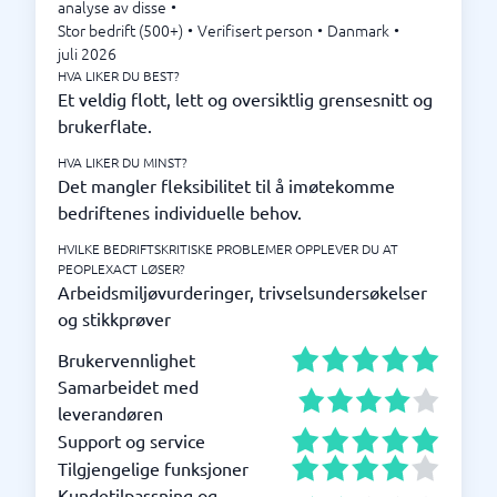
analyse av disse
•
Stor bedrift (500+)
•
Verifisert person
•
Danmark
•
juli 2026
HVA LIKER DU BEST?
Et veldig flott, lett og oversiktlig grensesnitt og
brukerflate.
HVA LIKER DU MINST?
Det mangler fleksibilitet til å imøtekomme
bedriftenes individuelle behov.
HVILKE BEDRIFTSKRITISKE PROBLEMER OPPLEVER DU AT
PEOPLEXACT LØSER?
Arbeidsmiljøvurderinger, trivselsundersøkelser
og stikkprøver
Brukervennlighet
Samarbeidet med
leverandøren
Support og service
Tilgjengelige funksjoner
Kundetilpassning og