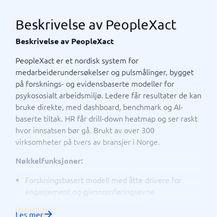
Beskrivelse av PeopleXact
Beskrivelse av PeopleXact
PeopleXact er et nordisk system for
medarbeiderundersøkelser og pulsmålinger, bygget
på forsknings- og evidensbaserte modeller for
psykososialt arbeidsmiljø. Ledere får resultater de kan
bruke direkte, med dashboard, benchmark og AI-
baserte tiltak. HR får drill-down heatmap og ser raskt
hvor innsatsen bør gå. Brukt av over 300
virksomheter på tvers av bransjer i Norge.
Nøkkelfunksjoner:
Forskningsbasert modell med åtte drivere for
engasjement og gjennomføringsevne
Lederdashboard med fokusområder,
Les mer