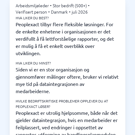
Arbeidsmiljøleder
•
Stor bedrift (500+)
•
Verifisert person
•
Danmark
•
juli 2026
HVA LIKER DU BEST?
Peoplexact tilbyr flere fleksible løsninger. For
de enkelte enhetene i organisasjonen er det
verdifullt å få lettforståelige rapporter, og det
er mulig å få et enkelt overblikk over
utviklingen.
HVA LIKER DU MINST?
Siden vi er en stor organisasjon og
gjennomfører målinger oftere, bruker vi relativt
mye tid på dataintegrasjonen av
medarbeiderne.
HVILKE BEDRIFTSKRITISKE PROBLEMER OPPLEVER DU AT
PEOPLEXACT LØSER?
Peoplexact er utrolig hjelpsomme, både når det
gjelder dataintegrasjon, hvis en medarbeider er
feilplassert, ved endringer i oppsettet av
rapporter, utforming av handlingsplanmodulen