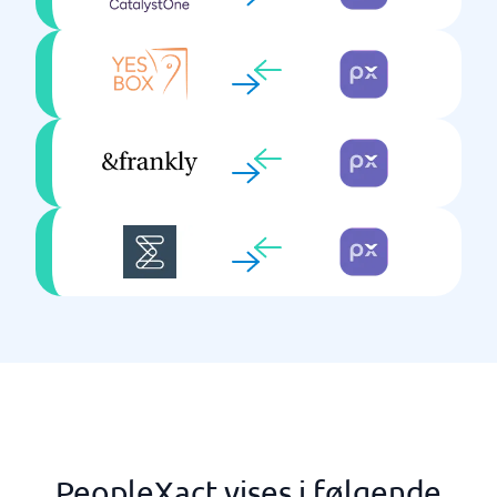
PeopleXact vises i følgende