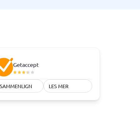
Samsvar
Fysiske sikkerhetssystemer
Consent management platform
Cybersikkerhetsprogram
Databeskyttelse og GDPR
Endpoint security
Getaccept
SAMMENLIGN
LES MER