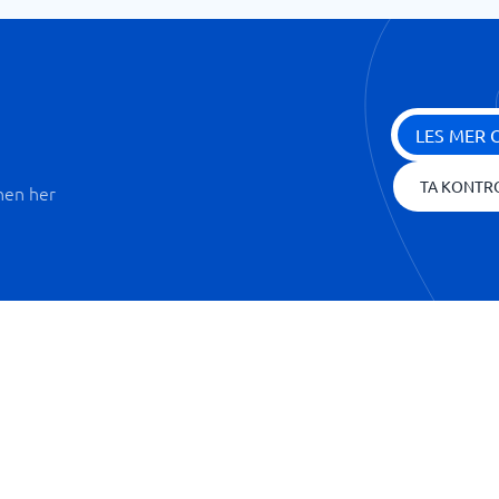
LES MER 
TA KONTR
nen her