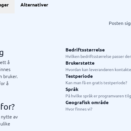
nger
Alternativer
HR & Talent
stem
Digital bedriftshelse
HCM-system
HR analyse
Kompetanseutviklingsverktøy
LXP-system
Medarbeidersamtale
Onboardingverktøy
Performance management-sys
Personalsystem
Pulsmålinger
Talent Management
Varslingssystem
em
HR system
Posten sig
ngssystem
LMS
ringssystem
Workforce Enablement Platform
system
Employee App
system
E-læring
Bedriftsstørrelse
ng
hain management-system
Medarbeiderundersøkelse
Hvilken bedriftsstørrelse passer d
 →
Vis alle 18 →
ett å
Brukerstøtte
finnes
Hvordan kan leverandøren kontakte
n bruker.
Testperiode
t- & ledelsessystem
Live chat & Chatbot
for å
Kan man få en gratis testperiode?
t
system
ssystem
e
ledelsesystem
tem
stem
systemer
Chatbot
Språk
plattform
Live chat
På hvilke språk er programvaren til
tem
Geografisk område
for?
ndtering
Hvor finnes vi?
ringssystem
 nytte av
tem
rtveiledning
ulike
3 →