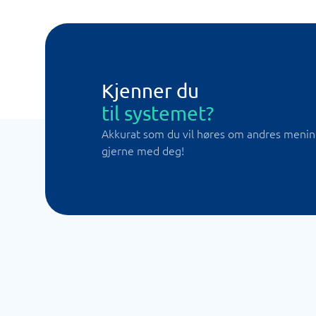
Kjenner du
til systemet?
Akkurat som du vil høres om andres meninge
gjerne med deg!