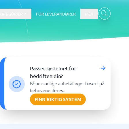
KATEGORIER
FOR LEVERANDØRER
MER
Data & Analyse
Passer systemet for
tware
Integrasjonsplattform
Verktøy for nettbaserte
bedriften din?
spørreundersøkelser
Få personlige anbefalinger basert på
BI-verktøy
behovene deres.
Budsjettering og prognoser
FINN RIKTIG SYSTEM
Budsjettverktøy
Digital asset management-system
Finansiell rapportering
Vis alle 7 →