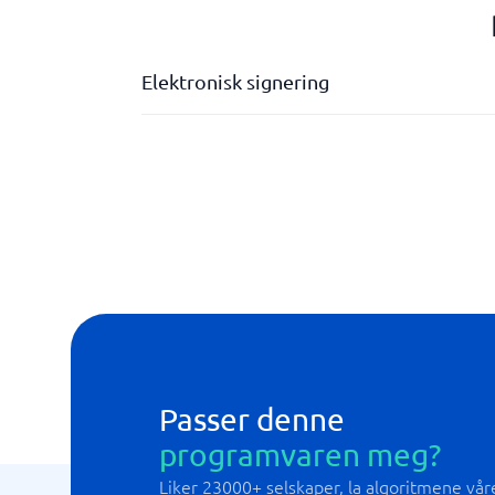
Elektronisk signering
API
Integrasjon med CRM/ERP
Mal-merkevarebygging (Branding)
Passer denne
programvaren meg?
Liker 23000+ selskaper, la algoritmene våre 