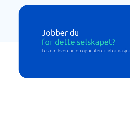
Jobber du
for dette selskapet?
Les om hvordan du oppdaterer informasjo