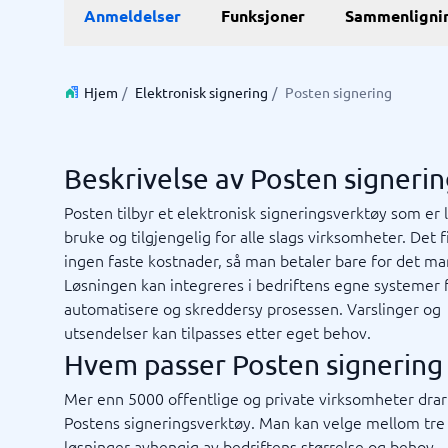
Anmeldelser
Funksjoner
Sammenligni
E-handel
ERP
WMS sy
E-handelsplattform
ERP syst
Betalingsløsninger
Forretni
Hjem
/
Elektronisk signering
/
Posten signering
CMS
Lagersty
Nettbutikk
Økonomi
Innkjøps
Beskrivelse av Posten signeri
Supply c
Vis alle 7
Posten tilbyr et elektronisk signeringsverktøy som er l
bruke og tilgjengelig for alle slags virksomheter. Det 
ingen faste kostnader, så man betaler bare for det ma
Kassasystem
Kvalite
Løsningen kan integreres i bedriftens egne systemer 
Intranet
Journal
Kvalitet
Low-cod
Prosess
RPA-sys
TMS-sy
Bookingsystem
Ledelses
automatisere og skreddersy prosessen. Varslinger og
Butikkdatasystem
No-code 
utsendelser kan tilpasses etter eget behov.
Kassasystem
AML-sys
Hvem passer Posten signering 
Kassasystem butikk
Avvikshå
Kassasystem restaurant
Flåtesty
Mer enn 5000 offentlige og private virksomheter drar
Ikke sikker på hvilket system?
POS-system
HMS sys
Sta
Postens signeringsverktøy. Man kan velge mellom tre 
Systemveiledningen finner den rette på få minutter.
Vis alle 1
løsninger avhengig av bedriftens størrelse og behov.