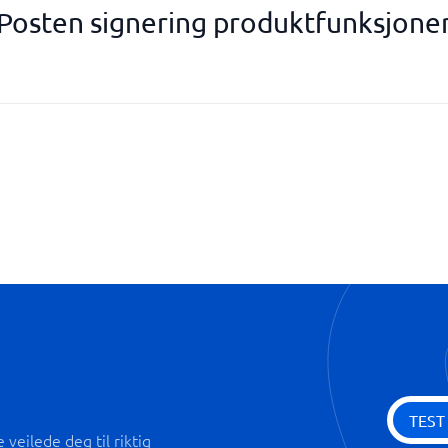
Posten signering produktfunksjone
Redigeringsverktøy
Send tekstmelding
Spor hendelser
TEST
veilede deg til riktig