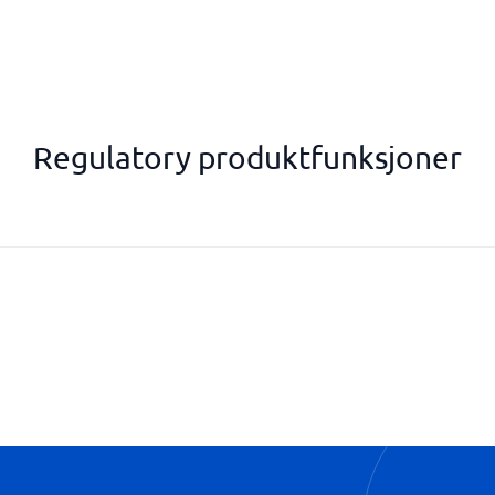
Regulatory produktfunksjoner
ISO-overholdelse
Overholdelse av GDPR
Policy Management
Selskapsgjennomgang