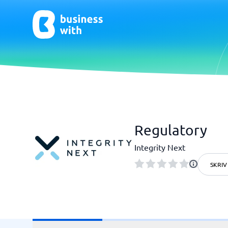
AI
Avtale 
Regulatory
KYC-sys
AI App Builder
Dokumen
Telefonse
Integrity Next
Avtalehå
Complian
SKRIV
Digitale 
Elektroni
Vis alle 7