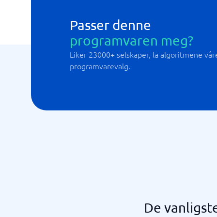
Passer denne
programvaren meg?
Liker 23000+ selskaper, la algoritmene våre 
programvarevalg.
De vanligst