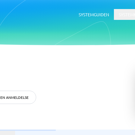
SYSTEMGUIDEN
SYSTEM
& E-signatur
CRM & Salgsstøtte
tem
E-post markedsføring
Kundeundersøkelser verktøy
Lead generation-verktøy
Markedsføringsanalyse
Markedsføringsverktøy
Marketing automation system
Prospekteringsverktøy
Recurring revenue software
Salgsstøttesystem
Subscription management sof
Tilbudssystem
thåndteringssystem
CRM
ntral
Auto dialer
ndtering
CPQ
ce-system
CRM for feltselgere
 EN ANMELDELSE
skjemaer
CRM for små bedrifter
sk signering
Customer Success system
 →
Vis alle 17 →