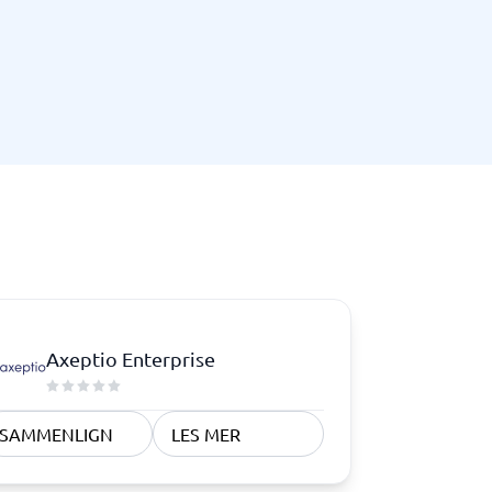
Samsvar
Fysiske sikkerhetssystemer
Consent management platform
Cybersikkerhetsprogram
Databeskyttelse og GDPR
Endpoint security
Axeptio Enterprise
SAMMENLIGN
LES MER