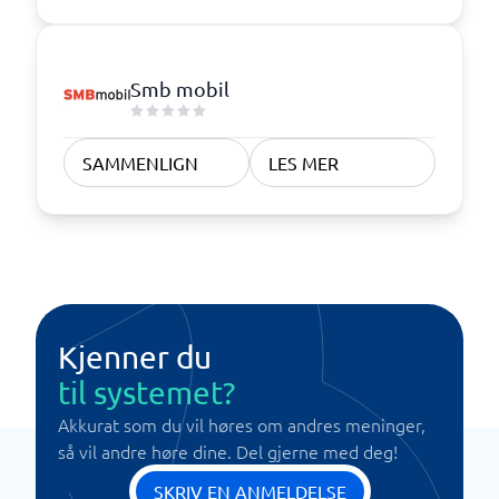
Smb mobil
SAMMENLIGN
LES MER
Kjenner du
til systemet?
Akkurat som du vil høres om andres meninger,
så vil andre høre dine. Del gjerne med deg!
SKRIV EN ANMELDELSE