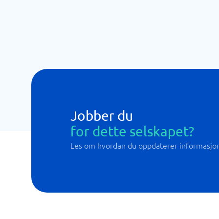
Jobber du
for dette selskapet?
Les om hvordan du oppdaterer informasjo