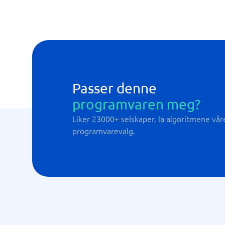
Passer denne
programvaren meg?
Liker 23000+ selskaper, la algoritmene våre 
programvarevalg.