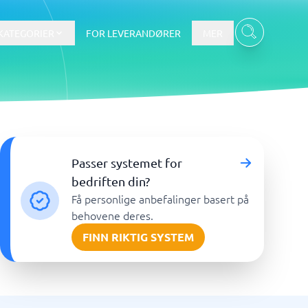
KATEGORIER
FOR LEVERANDØRER
MER
Data & Analyse
Passer systemet for
tware
Integrasjonsplattform
Verktøy for nettbaserte
bedriften din?
spørreundersøkelser
Få personlige anbefalinger basert på
BI-verktøy
behovene deres.
Budsjettering og prognoser
FINN RIKTIG SYSTEM
Budsjettverktøy
Digital asset management-system
Finansiell rapportering
Vis alle 7 →