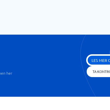
LES MER 
TA KONTR
nen her