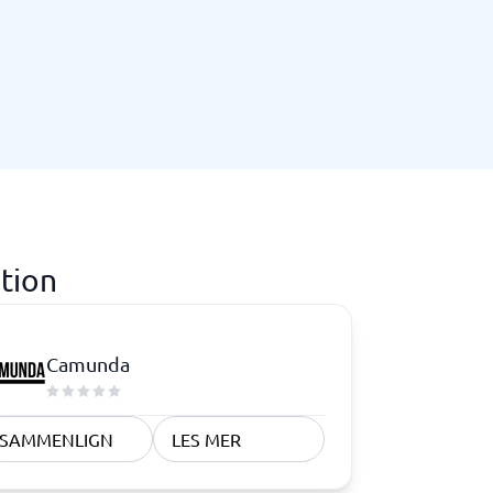
Samsvar
Fysiske sikkerhetssystemer
Consent management platform
Cybersikkerhetsprogram
Databeskyttelse og GDPR
Endpoint security
ation
Camunda
SAMMENLIGN
LES MER