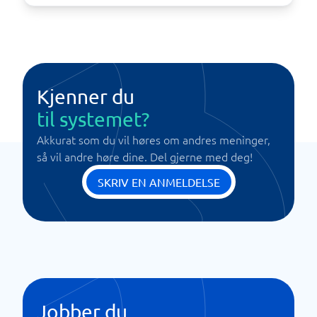
Kjenner du
til systemet?
Akkurat som du vil høres om andres meninger,
så vil andre høre dine. Del gjerne med deg!
SKRIV EN ANMELDELSE
Jobber du