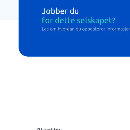
Jobber du
for dette selskapet?
Les om hvordan du oppdaterer informasjo
BI-verktøy