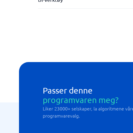
API/integrerbarhet
Automatisert datastrukturering
Automatisk oppdatering av data
Datakatalog
Deling og tilgjengelighet av rapportkatalog
Passer denne
programvaren meg?
Liker 23000+ selskaper, la algoritmene våre 
programvarevalg.