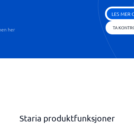
LES MER 
TA KONTR
nen her
Staria produktfunksjoner