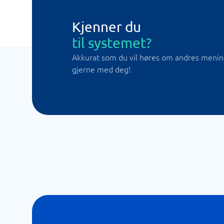
Kjenner du
til systemet?
Akkurat som du vil høres om andres meninge
gjerne med deg!