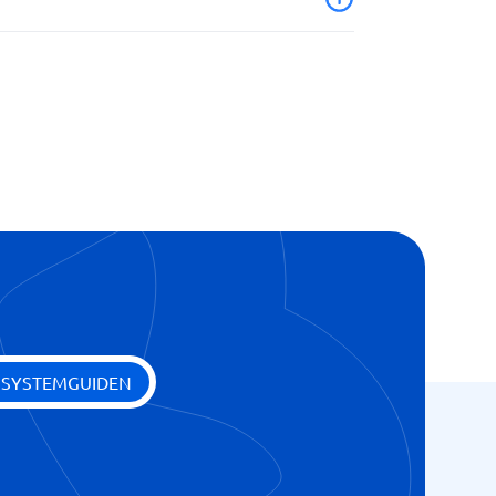
der og formater
rapporter
 SYSTEMGUIDEN