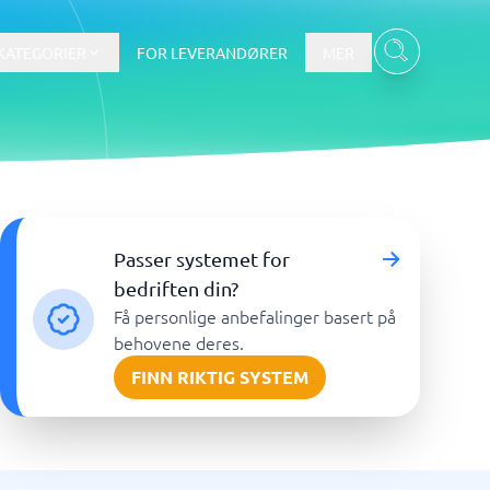
KATEGORIER
FOR LEVERANDØRER
MER
Data & Analyse
Passer systemet for
tware
Integrasjonsplattform
Verktøy for nettbaserte
bedriften din?
spørreundersøkelser
Få personlige anbefalinger basert på
BI-verktøy
behovene deres.
Budsjettering og prognoser
FINN RIKTIG SYSTEM
Budsjettverktøy
Digital asset management-system
Finansiell rapportering
Vis alle 7 →