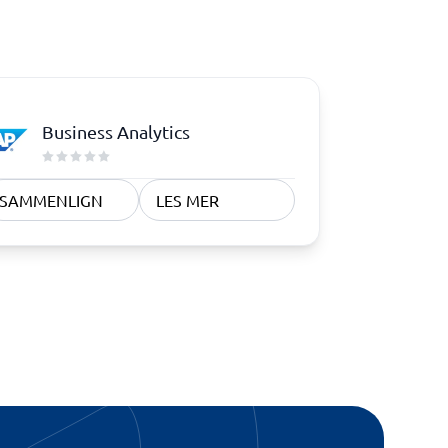
Samsvar
Fysiske sikkerhetssystemer
Consent management platform
Cybersikkerhetsprogram
Business Analytics
Databeskyttelse og GDPR
Endpoint security
SAMMENLIGN
LES MER