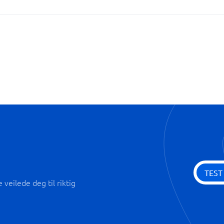
Importer data fra flere datakil
Interaktive dashboards
Konfigurerbare og interaktive 
Sanntidsanalyse
TEST
veilede deg til riktig