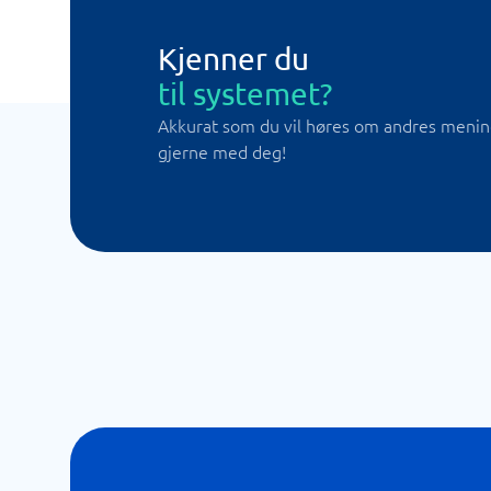
Kjenner du
til systemet?
Akkurat som du vil høres om andres meninge
gjerne med deg!