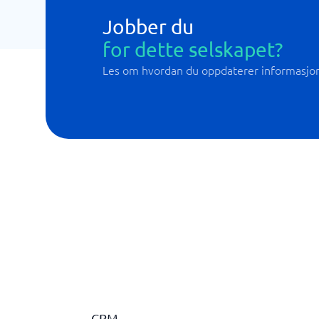
Jobber du
for dette selskapet?
Les om hvordan du oppdaterer informasjo
CRM