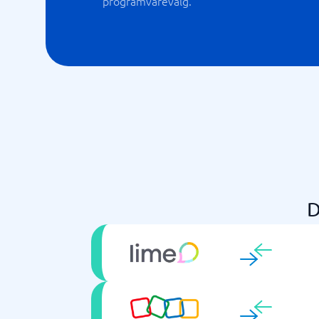
programvarevalg.
D