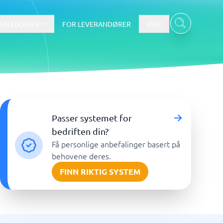
KATEGORIER
FOR LEVERANDØRER
MER
Data & Analyse
Passer systemet for
tware
Integrasjonsplattform
Verktøy for nettbaserte
bedriften din?
spørreundersøkelser
Få personlige anbefalinger basert på
BI-verktøy
behovene deres.
Budsjettering og prognoser
FINN RIKTIG SYSTEM
Budsjettverktøy
Digital asset management-system
Finansiell rapportering
Vis alle 7 →