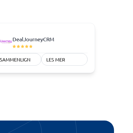
Samsvar
Fysiske sikkerhetssystemer
Consent management platform
Cybersikkerhetsprogram
DealJourneyCRM
Databeskyttelse og GDPR
Endpoint security
SAMMENLIGN
LES MER