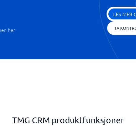
LES MER 
TA KONTR
nen her
TMG CRM produktfunksjoner