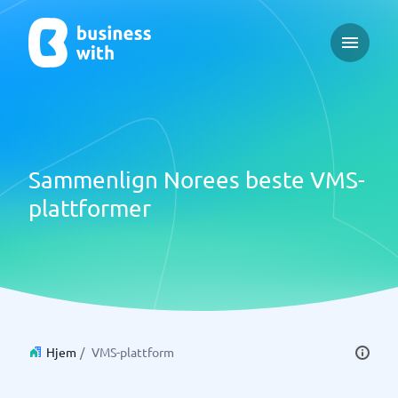
Open ma
Sammenlign Norees beste VMS-
plattformer
Hjem
/
VMS-plattform