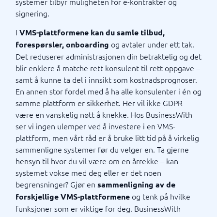
systemer tilbyr muligheten for e-kontrakter og
signering.
I
VMS-plattformene kan du samle tilbud,
og avtaler under ett tak.
forespørsler, onboarding
Det reduserer administrasjonen din betraktelig og det
blir enklere å matche rett konsulent til rett oppgave –
samt å kunne ta del i innsikt som kostnadsprognoser.
En annen stor fordel med å ha alle konsulenter i én og
samme plattform er sikkerhet. Her vil ikke GDPR
være en vanskelig nøtt å knekke. Hos BusinessWith
ser vi ingen ulemper ved å investere i en VMS-
plattform, men vårt råd er å bruke litt tid på å virkelig
sammenligne systemer før du velger en. Ta gjerne
hensyn til hvor du vil være om en årrekke – kan
systemet vokse med deg eller er det noen
begrensninger? Gjør en
sammenligning av de
og tenk på hvilke
forskjellige VMS-plattformene
funksjoner som er viktige for deg. BusinessWith