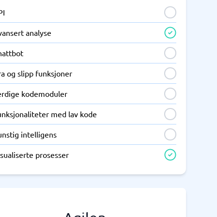
PI
vansert analyse
hattbot
a og slipp funksjoner
erdige kodemoduler
unksjonaliteter med lav kode
nstig intelligens
sualiserte prosesser