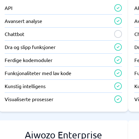
API
A
Avansert analyse
A
Chattbot
C
Dra og slipp funksjoner
Dr
Ferdige kodemoduler
F
Funksjonaliteter med lav kode
F
Kunstig intelligens
Ku
Visualiserte prosesser
Vi
Aiwozo Enterprise