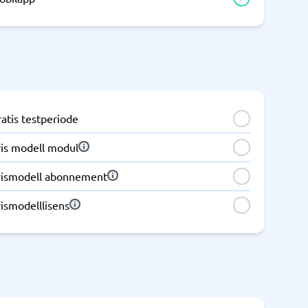
Samsvar
Fysiske sikkerhetssystemer
Consent management platform
Cybersikkerhetsprogram
Databeskyttelse og GDPR
atis testperiode
Endpoint security
ris modell modul
rismodell abonnement
ismodelllisens