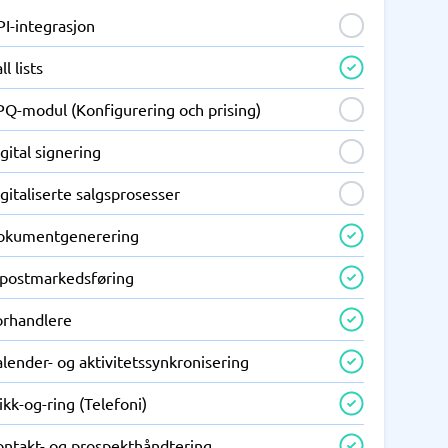
PI-integrasjon
ll lists
PQ-modul (Konfigurering och prising)
gital signering
gitaliserte salgsprosesser
okumentgenerering
-postmarkedsføring
orhandlere
lender- og aktivitetssynkronisering
ikk-og-ring (Telefoni)
ontakt- og prospekthåndtering