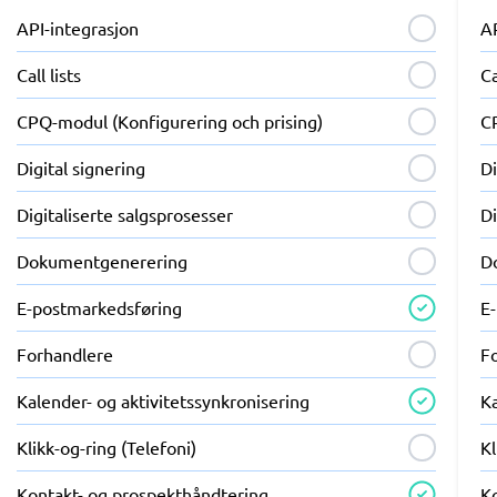
API-integrasjon
A
Call lists
Ca
CPQ-modul (Konfigurering och prising)
C
Digital signering
Di
Digitaliserte salgsprosesser
Di
Dokumentgenerering
D
E-postmarkedsføring
E
Forhandlere
F
Kalender- og aktivitetssynkronisering
Ka
Klikk-og-ring (Telefoni)
Kl
Kontakt- og prospekthåndtering
K