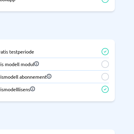
Samsvar
Fysiske sikkerhetssystemer
Consent management platform
Cybersikkerhetsprogram
Databeskyttelse og GDPR
atis testperiode
Endpoint security
ris modell modul
rismodell abonnement
ismodelllisens