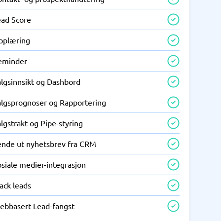
ead Score
pplæring
eminder
algsinnsikt og Dashbord
algsprognoser og Rapportering
lgstrakt og Pipe-styring
ende ut nyhetsbrev fra CRM
siale medier-integrasjon
ack leads
ebbasert Lead-fangst