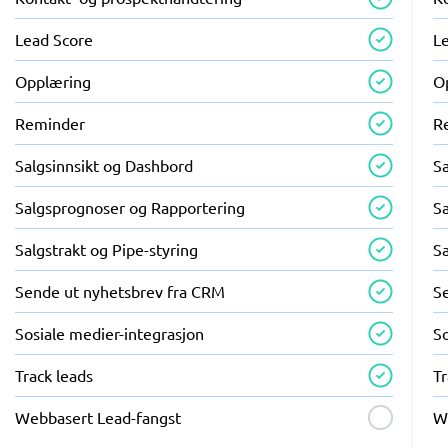
Lead Score
L
Opplæring
O
Reminder
R
Salgsinnsikt og Dashbord
S
Salgsprognoser og Rapportering
S
Salgstrakt og Pipe-styring
Sa
Sende ut nyhetsbrev fra CRM
S
Sosiale medier-integrasjon
So
Track leads
Tr
Webbasert Lead-fangst
W